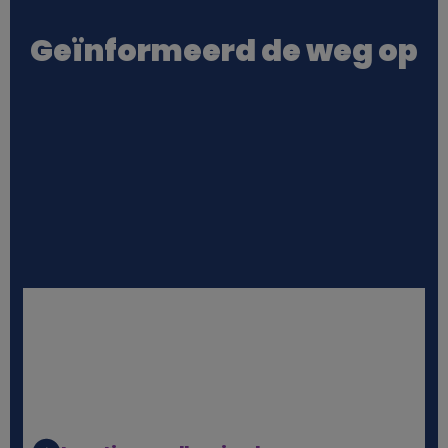
o
Geïnformeerd de weg op
o
k
i
e
s