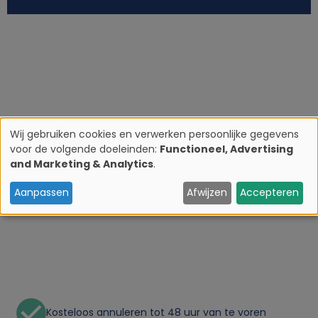
Wij gebruiken cookies en verwerken persoonlijke gegevens
voor de volgende doeleinden:
Functioneel, Advertising
G
and Marketing & Analytics
.
e
Aanpassen
Afwijzen
Accepteren
b
r
u
Kosteloos annuleren tot 48 uur van te voren