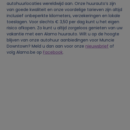
autohuurlocaties wereldwijd aan. Onze huurauto’s zijn
van goede kwaliteit en onze voordelige tarieven zijn altijd
o
inclusief onbeperkte kilometers, verzekeringen en lokale
toeslagen. Voor slechts € 3,50 per dag kunt u het eigen
n
risico afkopen. Zo kunt u altijd zorgeloos genieten van uw
vakantie met een Alamo huurauto. Wilt u op de hoogte
l
blijven van onze autohuur aanbiedingen voor Muncie
Downtown? Meld u dan aan voor onze
nieuwsbrief
of
i
volg Alamo.be op
Facebook
.
j
k
e
g
e