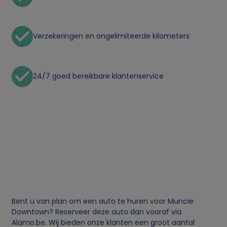
i
k
Verzekeringen en ongelimiteerde kilometers
v
a
24/7 goed bereikbare klantenservice
n
p
e
r
s
Bent u van plan om een auto te huren voor Muncie
Downtown? Reserveer deze auto dan vooraf via
o
Alamo.be. Wij bieden onze klanten een groot aantal