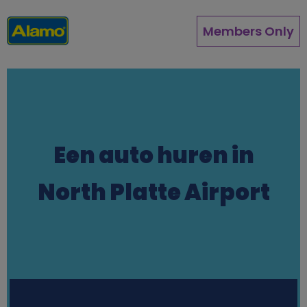
Overslaan
en
Members Only
naar
de
inhoud
gaan
Een auto huren in
North Platte Airport
Station finder