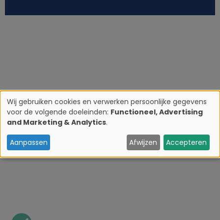
Wij gebruiken cookies en verwerken persoonlijke gegevens
voor de volgende doeleinden:
Functioneel, Advertising
G
and Marketing & Analytics
.
e
Aanpassen
Afwijzen
Accepteren
b
r
u