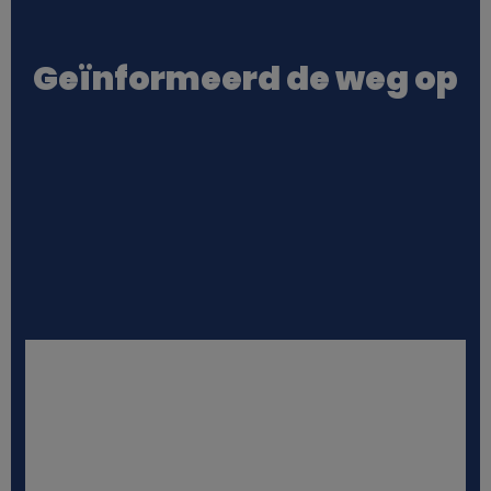
o
Geïnformeerd de weg op
o
k
i
e
s