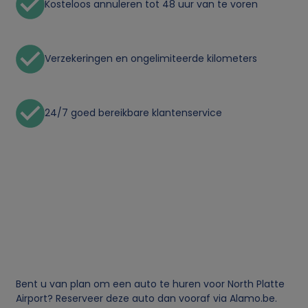
Kosteloos annuleren tot 48 uur van te voren
i
k
Verzekeringen en ongelimiteerde kilometers
v
24/7 goed bereikbare klantenservice
a
n
p
e
r
s
Bent u van plan om een auto te huren voor North Platte
Airport? Reserveer deze auto dan vooraf via Alamo.be.