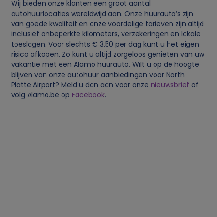
o
Wij bieden onze klanten een groot aantal
autohuurlocaties wereldwijd aan. Onze huurauto’s zijn
van goede kwaliteit en onze voordelige tarieven zijn altijd
o
inclusief onbeperkte kilometers, verzekeringen en lokale
toeslagen. Voor slechts € 3,50 per dag kunt u het eigen
n
risico afkopen. Zo kunt u altijd zorgeloos genieten van uw
vakantie met een Alamo huurauto. Wilt u op de hoogte
l
blijven van onze autohuur aanbiedingen voor North
Platte Airport? Meld u dan aan voor onze
nieuwsbrief
of
volg Alamo.be op
Facebook
.
i
j
k
e
g