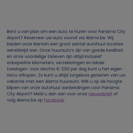
e
v
Bent u van plan om een auto te huren voor Panama City
e
Airport? Reserveer uw auto vooraf via Alamo.be. Wij
bieden onze klanten een groot aantal autohuur locaties
n
wereldwijd aan. Onze huurauto’s zijn van goede kwaliteit
en onze voordelige tarieven zijn altijd inclusief
onbeperkte kilometers, verzekeringen en lokale
s
toeslagen. Voor slechts € 3,50 per dag kunt u het eigen
risico afkopen. Zo kunt u altijd zorgeloos genieten van uw
e
vakantie met een Alamo huurauto. Wilt u op de hoogte
blijven van onze autohuur aanbiedingen voor Panama
n
City Airport? Meld u dan aan voor onze
nieuwsbrief
of
volg Alamo.be op
Facebook
.
c
o