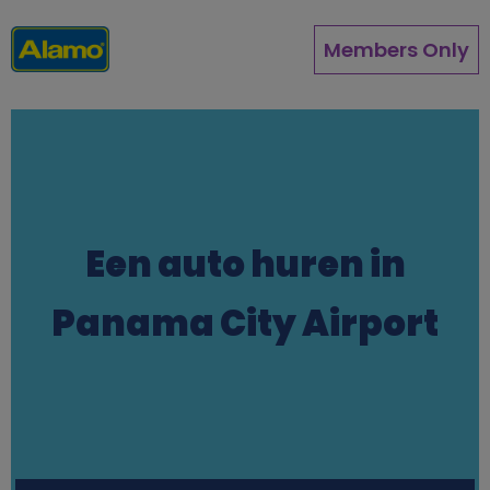
Overslaan
en
Members Only
naar
de
inhoud
gaan
Een auto huren in
Panama City Airport