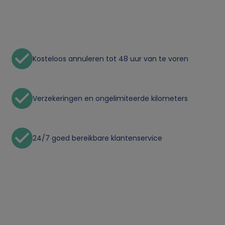
n
l
Kosteloos annuleren tot 48 uur van te voren
i
j
Verzekeringen en ongelimiteerde kilometers
k
24/7 goed bereikbare klantenservice
e
g
e
g