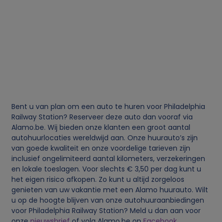
e
v
e
n
Bent u van plan om een auto te huren voor Philadelphia
s
Railway Station? Reserveer deze auto dan vooraf via
Alamo.be. Wij bieden onze klanten een groot aantal
e
autohuurlocaties wereldwijd aan. Onze huurauto’s zijn
van goede kwaliteit en onze voordelige tarieven zijn
n
inclusief ongelimiteerd aantal kilometers, verzekeringen
en lokale toeslagen. Voor slechts € 3,50 per dag kunt u
het eigen risico afkopen. Zo kunt u altijd zorgeloos
c
genieten van uw vakantie met een Alamo huurauto. Wilt
u op de hoogte blijven van onze autohuuraanbiedingen
o
voor Philadelphia Railway Station? Meld u dan aan voor
onze
nieuwsbrief
of volg Alamo.be op
Facebook
.