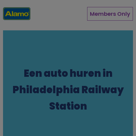
Overslaan
en
Members Only
naar
de
inhoud
gaan
Een auto huren in
Philadelphia Railway
Station