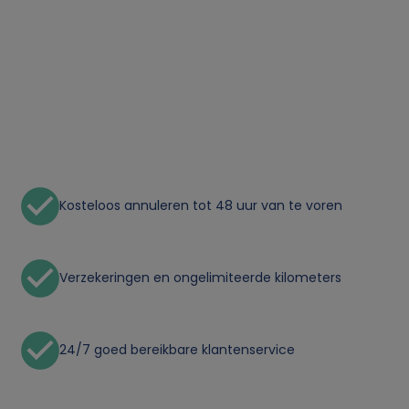
o
n
l
i
j
Kosteloos annuleren tot 48 uur van te voren
k
e
Verzekeringen en ongelimiteerde kilometers
g
e
24/7 goed bereikbare klantenservice
g