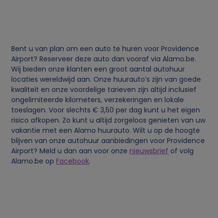
j
k
Bent u van plan om een auto te huren voor Providence
e
Airport? Reserveer deze auto dan vooraf via Alamo.be.
Wij bieden onze klanten een groot aantal autohuur
locaties wereldwijd aan. Onze huurauto’s zijn van goede
g
kwaliteit en onze voordelige tarieven zijn altijd inclusief
ongelimiteerde kilometers, verzekeringen en lokale
e
toeslagen. Voor slechts € 3,50 per dag kunt u het eigen
risico afkopen. Zo kunt u altijd zorgeloos genieten van uw
g
vakantie met een Alamo huurauto. Wilt u op de hoogte
blijven van onze autohuur aanbiedingen voor Providence
Airport? Meld u dan aan voor onze
nieuwsbrief
of volg
e
Alamo.be op
Facebook
.
v
e