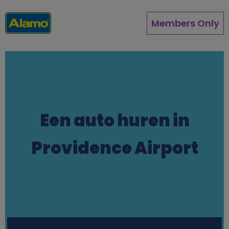
Overslaan
en
Members Only
naar
de
inhoud
gaan
Een auto huren in
Providence Airport