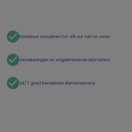
n
p
e
Kosteloos annuleren tot 48 uur van te voren
r
s
Verzekeringen en ongelimiteerde kilometers
o
o
24/7 goed bereikbare klantenservice
n
l
i