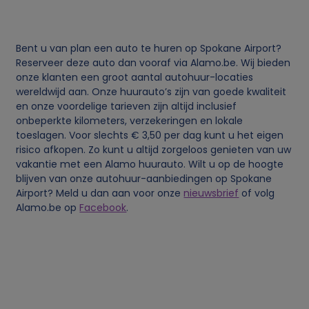
v
Bent u van plan een auto te huren op Spokane Airport?
e
Reserveer deze auto dan vooraf via Alamo.be. Wij bieden
onze klanten een groot aantal autohuur-locaties
n
wereldwijd aan. Onze huurauto’s zijn van goede kwaliteit
en onze voordelige tarieven zijn altijd inclusief
s
onbeperkte kilometers, verzekeringen en lokale
toeslagen. Voor slechts € 3,50 per dag kunt u het eigen
risico afkopen. Zo kunt u altijd zorgeloos genieten van uw
e
vakantie met een Alamo huurauto. Wilt u op de hoogte
blijven van onze autohuur-aanbiedingen op Spokane
n
Airport? Meld u dan aan voor onze
nieuwsbrief
of volg
Alamo.be op
Facebook
.
c
o
o