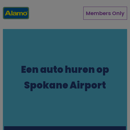
Overslaan
en
Members Only
naar
de
inhoud
gaan
Een auto huren op
Spokane Airport