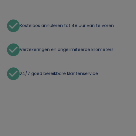
n
l
Kosteloos annuleren tot 48 uur van te voren
i
j
Verzekeringen en ongelimiteerde kilometers
k
e
24/7 goed bereikbare klantenservice
g
e
g
e