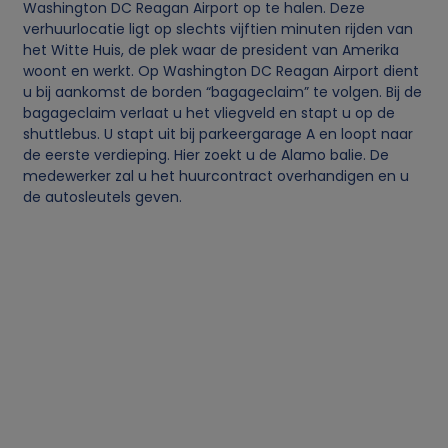
c
Washington DC Reagan Airport op te halen. Deze
verhuurlocatie ligt op slechts vijftien minuten rijden van
het Witte Huis, de plek waar de president van Amerika
o
woont en werkt. Op Washington DC Reagan Airport dient
u bij aankomst de borden “bagageclaim” te volgen. Bij de
o
bagageclaim verlaat u het vliegveld en stapt u op de
shuttlebus. U stapt uit bij parkeergarage A en loopt naar
k
de eerste verdieping. Hier zoekt u de Alamo balie. De
medewerker zal u het huurcontract overhandigen en u
i
de autosleutels geven.
e
s