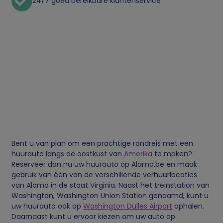
24/7 goed bereikbare klantenservice
e
g
e
v
e
n
Bent u van plan om een prachtige rondreis met een
s
huurauto langs de oostkust van
Amerika
te maken?
Reserveer dan nu uw huurauto op Alamo.be en maak
gebruik van één van de verschillende verhuurlocaties
e
van Alamo in de staat Virginia. Naast het treinstation van
Washington, Washington Union Station genaamd, kunt u
n
uw huurauto ook op
Washington Dulles Airport
ophalen.
Daarnaast kunt u ervoor kiezen om uw auto op