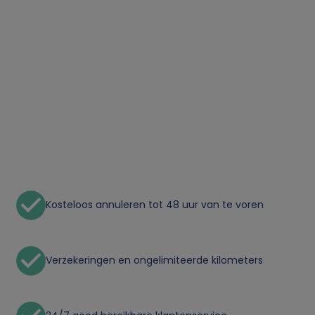
o
o
n
l
i
j
Kosteloos annuleren tot 48 uur van te voren
k
Verzekeringen en ongelimiteerde kilometers
e
g