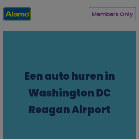
Overslaan
en
Members Only
naar
de
inhoud
gaan
Een auto huren in
Washington DC
Reagan Airport