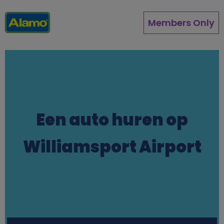
Overslaan
en
Members Only
naar
de
inhoud
gaan
Een auto huren op
Williamsport Airport