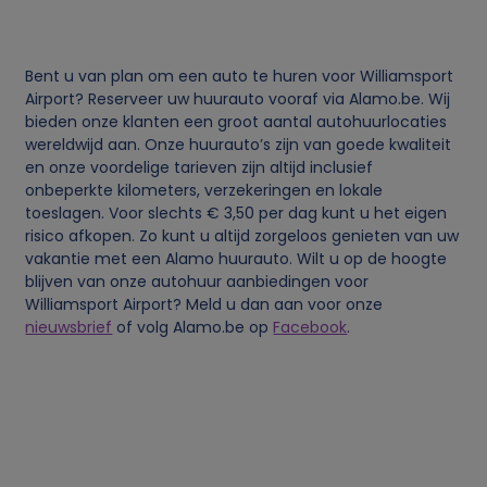
v
Bent u van plan om een auto te huren voor Williamsport
e
Airport? Reserveer uw huurauto vooraf via Alamo.be. Wij
bieden onze klanten een groot aantal autohuurlocaties
n
wereldwijd aan. Onze huurauto’s zijn van goede kwaliteit
en onze voordelige tarieven zijn altijd inclusief
s
onbeperkte kilometers, verzekeringen en lokale
toeslagen. Voor slechts € 3,50 per dag kunt u het eigen
risico afkopen. Zo kunt u altijd zorgeloos genieten van uw
e
vakantie met een Alamo huurauto. Wilt u op de hoogte
blijven van onze autohuur aanbiedingen voor
n
Williamsport Airport? Meld u dan aan voor onze
nieuwsbrief
of volg Alamo.be op
Facebook
.
c
o
o