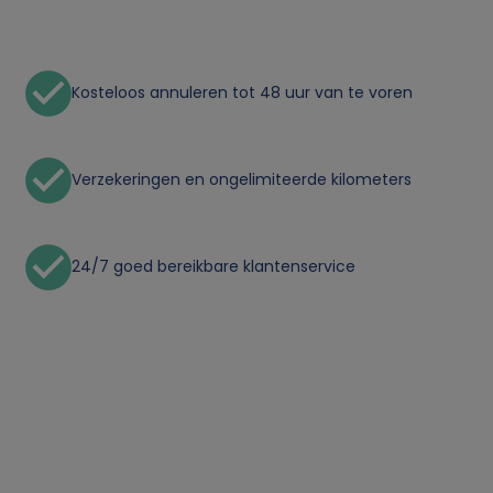
n
l
Kosteloos annuleren tot 48 uur van te voren
i
j
Verzekeringen en ongelimiteerde kilometers
k
e
24/7 goed bereikbare klantenservice
g
e
g
e