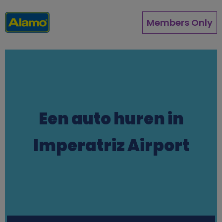
Overslaan
en
Members Only
naar
de
inhoud
gaan
Een auto huren in
Imperatriz Airport