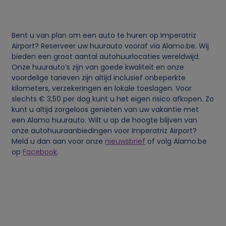
v
Bent u van plan om een auto te huren op Imperatriz
e
Airport? Reserveer uw huurauto vooraf via Alamo.be. Wij
bieden een groot aantal autohuurlocaties wereldwijd.
n
Onze huurauto’s zijn van goede kwaliteit en onze
voordelige tarieven zijn altijd inclusief onbeperkte
s
kilometers, verzekeringen en lokale toeslagen. Voor
slechts € 3,50 per dag kunt u het eigen risico afkopen. Zo
kunt u altijd zorgeloos genieten van uw vakantie met
e
een Alamo huurauto. Wilt u op de hoogte blijven van
onze autohuuraanbiedingen voor Imperatriz Airport?
n
Meld u dan aan voor onze
nieuwsbrief
of volg Alamo.be
op
Facebook
.
c
o
o