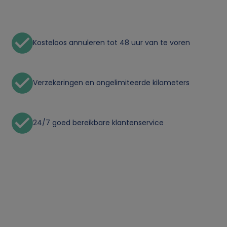
n
l
Kosteloos annuleren tot 48 uur van te voren
i
j
Verzekeringen en ongelimiteerde kilometers
k
e
24/7 goed bereikbare klantenservice
g
e
g
e