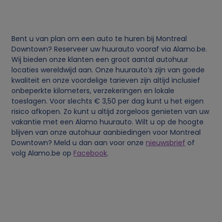
j
k
Bent u van plan om een auto te huren bij Montreal
e
Downtown? Reserveer uw huurauto vooraf via Alamo.be.
Wij bieden onze klanten een groot aantal autohuur
g
locaties wereldwijd aan. Onze huurauto’s zijn van goede
kwaliteit en onze voordelige tarieven zijn altijd inclusief
onbeperkte kilometers, verzekeringen en lokale
e
toeslagen. Voor slechts € 3,50 per dag kunt u het eigen
risico afkopen. Zo kunt u altijd zorgeloos genieten van uw
g
vakantie met een Alamo huurauto. Wilt u op de hoogte
blijven van onze autohuur aanbiedingen voor Montreal
e
Downtown? Meld u dan aan voor onze
nieuwsbrief
of
volg Alamo.be op
Facebook
.
v
e
n