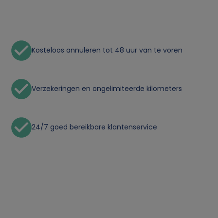
p
e
Kosteloos annuleren tot 48 uur van te voren
r
s
Verzekeringen en ongelimiteerde kilometers
o
o
24/7 goed bereikbare klantenservice
n
l
i