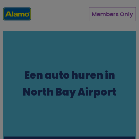
Overslaan
en
Members Only
naar
de
inhoud
gaan
Een auto huren in
North Bay Airport