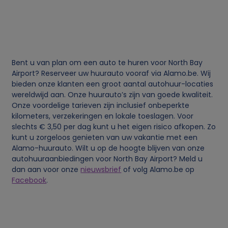
g
e
v
Bent u van plan om een auto te huren voor North Bay
e
Airport? Reserveer uw huurauto vooraf via Alamo.be. Wij
bieden onze klanten een groot aantal autohuur-locaties
n
wereldwijd aan. Onze huurauto’s zijn van goede kwaliteit.
Onze voordelige tarieven zijn inclusief onbeperkte
kilometers, verzekeringen en lokale toeslagen. Voor
s
slechts € 3,50 per dag kunt u het eigen risico afkopen. Zo
kunt u zorgeloos genieten van uw vakantie met een
e
Alamo-huurauto. Wilt u op de hoogte blijven van onze
autohuuraanbiedingen voor North Bay Airport? Meld u
n
dan aan voor onze
nieuwsbrief
of volg Alamo.be op
Facebook
.
c
o