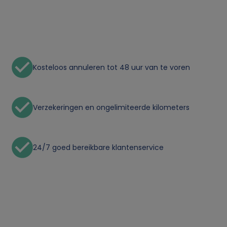
o
n
l
Kosteloos annuleren tot 48 uur van te voren
i
j
Verzekeringen en ongelimiteerde kilometers
k
24/7 goed bereikbare klantenservice
e
g
e