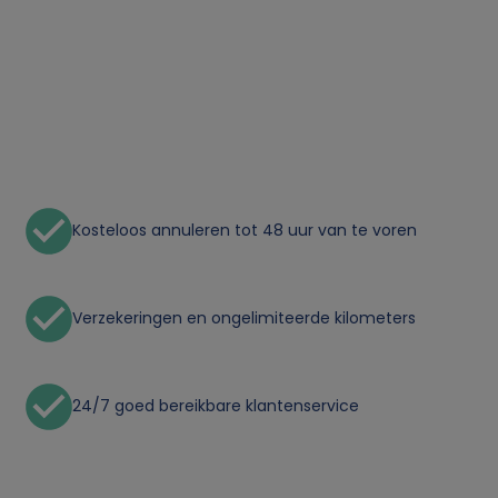
o
n
l
i
Kosteloos annuleren tot 48 uur van te voren
j
k
Verzekeringen en ongelimiteerde kilometers
e
24/7 goed bereikbare klantenservice
g
e