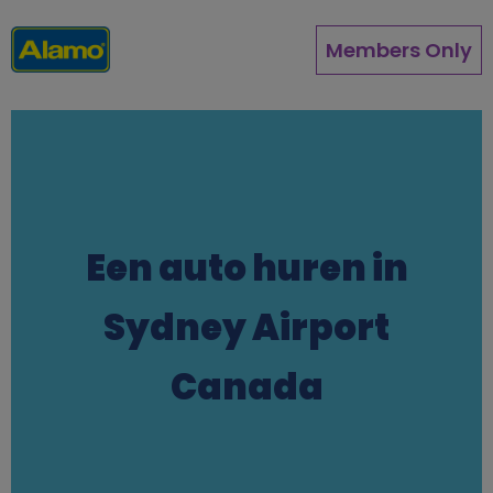
Overslaan
en
Members Only
naar
de
inhoud
gaan
Een auto huren in
Sydney Airport
Canada