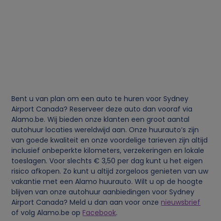
g
e
v
e
Bent u van plan om een auto te huren voor Sydney
n
Airport Canada? Reserveer deze auto dan vooraf via
Alamo.be. Wij bieden onze klanten een groot aantal
s
autohuur locaties wereldwijd aan. Onze huurauto’s zijn
van goede kwaliteit en onze voordelige tarieven zijn altijd
inclusief onbeperkte kilometers, verzekeringen en lokale
e
toeslagen. Voor slechts € 3,50 per dag kunt u het eigen
risico afkopen. Zo kunt u altijd zorgeloos genieten van uw
n
vakantie met een Alamo huurauto. Wilt u op de hoogte
blijven van onze autohuur aanbiedingen voor Sydney
c
Airport Canada? Meld u dan aan voor onze
nieuwsbrief
of volg Alamo.be op
Facebook
.