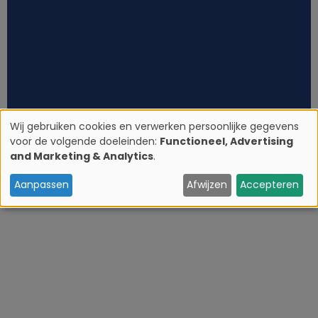
Wij gebruiken cookies en verwerken persoonlijke gegevens
voor de volgende doeleinden:
Functioneel, Advertising
G
and Marketing & Analytics
.
e
Aanpassen
Afwijzen
Accepteren
b
r
u