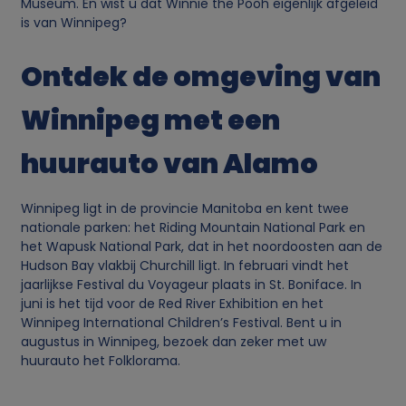
Museum. En wist u dat Winnie the Pooh eigenlijk afgeleid
g
is van Winnipeg?
e
Ontdek de omgeving van
v
Winnipeg met een
e
huurauto van Alamo
n
Winnipeg ligt in de provincie Manitoba en kent twee
s
nationale parken: het Riding Mountain National Park en
het Wapusk National Park, dat in het noordoosten aan de
Hudson Bay vlakbij Churchill ligt. In februari vindt het
e
jaarlijkse Festival du Voyageur plaats in St. Boniface. In
juni is het tijd voor de Red River Exhibition en het
n
Winnipeg International Children’s Festival. Bent u in
augustus in Winnipeg, bezoek dan zeker met uw
c
huurauto het Folklorama.