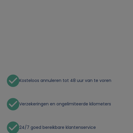
i
k
v
a
n
p
Kosteloos annuleren tot 48 uur van te voren
e
r
Verzekeringen en ongelimiteerde kilometers
s
o
24/7 goed bereikbare klantenservice