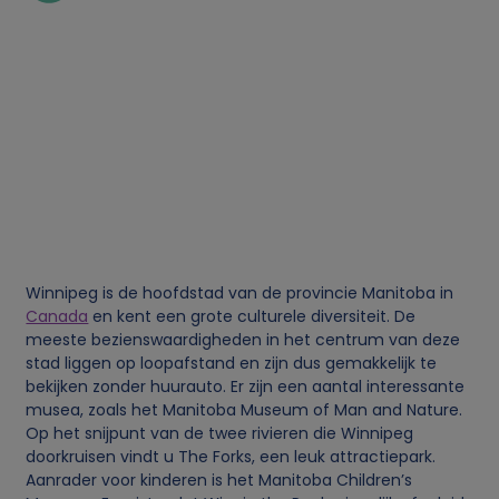
o
n
l
i
j
Winnipeg is de hoofdstad van de provincie Manitoba in
k
Canada
en kent een grote culturele diversiteit. De
meeste bezienswaardigheden in het centrum van deze
e
stad liggen op loopafstand en zijn dus gemakkelijk te
bekijken zonder huurauto. Er zijn een aantal interessante
g
musea, zoals het Manitoba Museum of Man and Nature.
Op het snijpunt van de twee rivieren die Winnipeg
e
doorkruisen vindt u The Forks, een leuk attractiepark.
Aanrader voor kinderen is het Manitoba Children’s