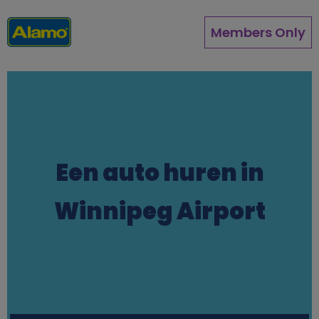
Overslaan
en
Members Only
naar
de
inhoud
gaan
Een auto huren in
Winnipeg Airport