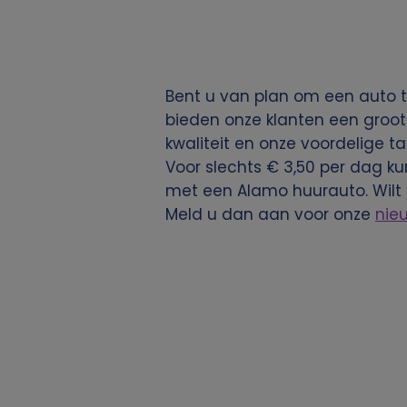
g
e
Bent u van plan om een auto t
v
bieden onze klanten een groot
kwaliteit en onze voordelige ta
e
Voor slechts € 3,50 per dag ku
met een Alamo huurauto. Wilt
n
Meld u dan aan voor onze
nie
s
e
n
c