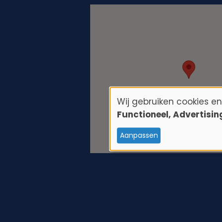
Wij gebruiken cookies e
G
Functioneel, Advertisi
e
Aanpassen
b
r
u