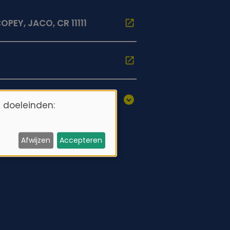
PEY, JACO, CR 11111
 doeleinden:
Afwijzen
Accepteren