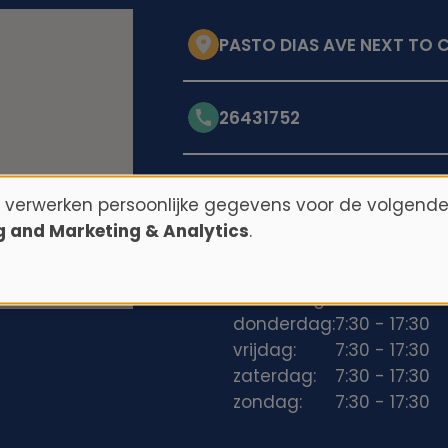
PASTO DIAS AVE NEXT TO CO
26431752
Openingstijden
n verwerken persoonlijke gegevens voor de volgende
ng and Marketing & Analytics
.
maandag:
7:30 - 17:30
dinsdag:
7:30 - 17:30
woensdag:
7:30 - 17:30
donderdag:
7:30 - 17:30
vrijdag:
7:30 - 17:30
zaterdag:
7:30 - 17:30
zondag:
7:30 - 17:30