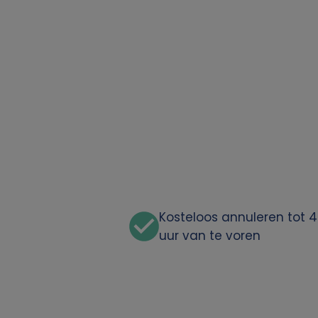
o
o
n
l
i
j
k
Kosteloos annuleren tot 
uur van te voren
e
g
e