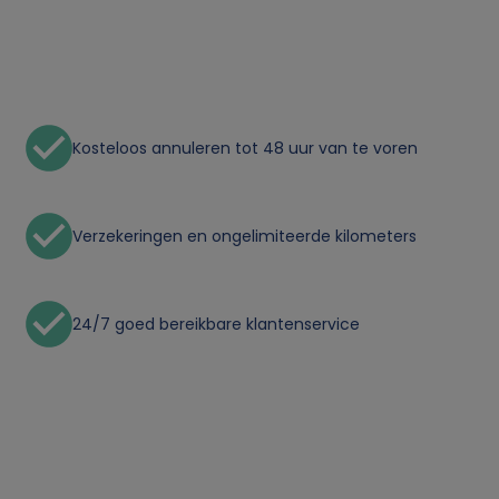
o
n
l
Kosteloos annuleren tot 48 uur van te voren
i
j
Verzekeringen en ongelimiteerde kilometers
k
24/7 goed bereikbare klantenservice
e
g
e