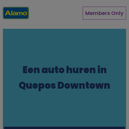
Overslaan
en
Members Only
naar
de
inhoud
gaan
Een auto huren in
Quepos Downtown