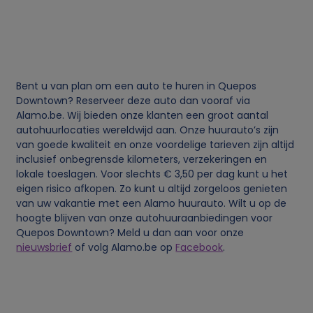
g
e
v
Bent u van plan om een auto te huren in Quepos
e
Downtown? Reserveer deze auto dan vooraf via
Alamo.be. Wij bieden onze klanten een groot aantal
n
autohuurlocaties wereldwijd aan. Onze huurauto’s zijn
van goede kwaliteit en onze voordelige tarieven zijn altijd
inclusief onbegrensde kilometers, verzekeringen en
s
lokale toeslagen. Voor slechts € 3,50 per dag kunt u het
eigen risico afkopen. Zo kunt u altijd zorgeloos genieten
e
van uw vakantie met een Alamo huurauto. Wilt u op de
hoogte blijven van onze autohuuraanbiedingen voor
n
Quepos Downtown? Meld u dan aan voor onze
nieuwsbrief
of volg Alamo.be op
Facebook
.
c
o