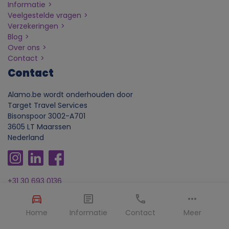
j
Informatie
Veelgestelde vragen
k
Verzekeringen
Blog
e
Over ons
Contact
g
Contact
Alamo.be wordt onderhouden door
e
Target Travel Services
Bisonspoor 3002-A701
g
3605 LT Maarssen
Nederland
e
v
+31 30 693 0136
info@alamo.be
e
Home
Informatie
Contact
Meer
n
Voorwaarden