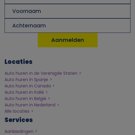
p
Voornaam
e
Achternaam
r
s
Locaties
o
Auto huren in de Verenigde Staten
o
Auto huren in Spanje
Auto huren in Canada
n
Auto huren in Italië
Auto huren in België
l
Auto huren in Nederland
Alle locaties
i
Services
Aanbiedingen