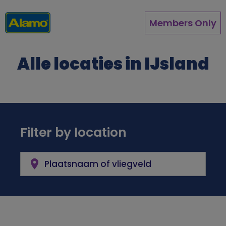
Overslaan
en
Members Only
naar
de
inhoud
Alle locaties in IJsland
gaan
Filter by location