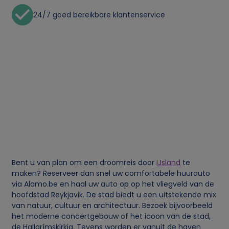
g
24/7 goed bereikbare klantenservice
e
g
e
v
e
n
Bent u van plan om een droomreis door
IJsland
te
maken? Reserveer dan snel uw comfortabele huurauto
s
via Alamo.be en haal uw auto op op het vliegveld van de
hoofdstad Reykjavik. De stad biedt u een uitstekende mix
e
van natuur, cultuur en architectuur. Bezoek bijvoorbeeld
het moderne concertgebouw of het icoon van de stad,
de Hallgrímskirkja. Tevens worden er vanuit de haven