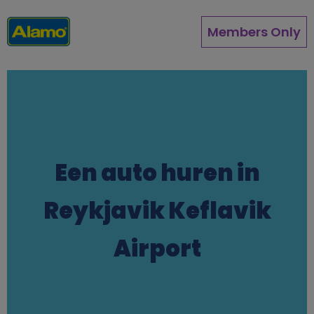
Overslaan
en
Members Only
naar
de
inhoud
gaan
Een auto huren in
Reykjavik Keflavik
Airport