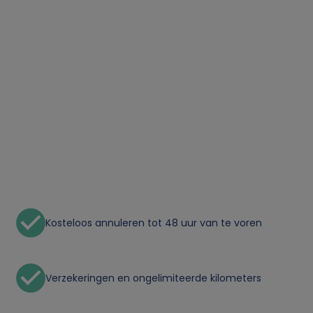
s
o
o
n
l
i
j
Kosteloos annuleren tot 48 uur van te voren
k
Verzekeringen en ongelimiteerde kilometers
e