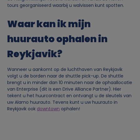
n
tours georganiseerd waarbij u walvissen kunt spotten.
c
Waar kan ik mijn
o
huurauto ophalen in
o
Reykjavik?
k
Wanneer u aankomt op de luchthaven van Reykjavik
i
volgt u de borden naar de shuttle pick-up. De shuttle
brengt u in minder dan 10 minuten naar de ophaallocatie
e
van Enterprise (dit is een Drive Alliance Partner). Hier
tekent u het huurcontract en ontvangt u de sleutels van
uw Alamo huurauto. Tevens kunt u uw huurauto in
s
Reykjavik ook
downtown
ophalen!