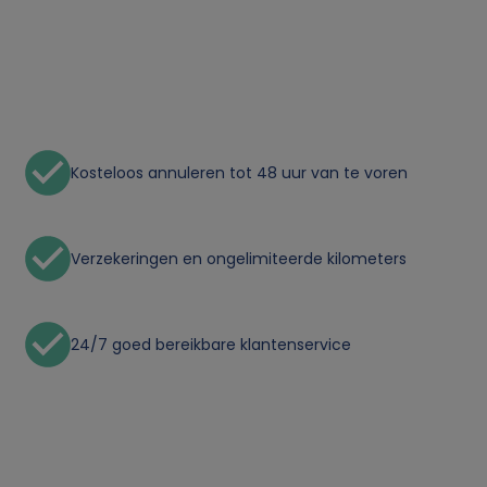
n
l
i
Kosteloos annuleren tot 48 uur van te voren
j
k
Verzekeringen en ongelimiteerde kilometers
e
g
24/7 goed bereikbare klantenservice
e
g