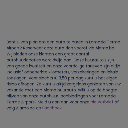
e
v
e
Bent u van plan om een auto te huren in Lamezia Terme
n
Airport? Reserveer deze auto dan vooraf via Alamo.be.
Wij bieden onze klanten een groot aantal
s
autohuurlocaties wereldwijd aan. Onze huurauto’s zijn
van goede kwaliteit en onze voordelige tarieven zijn altijd
e
inclusief onbeperkte kilometers, verzekeringen en lokale
toeslagen. Voor slechts € 3,50 per dag kunt u het eigen
n
risico afkopen. Zo kunt u altijd zorgeloos genieten van uw
vakantie met een Alamo huurauto. Wilt u op de hoogte
blijven van onze autohuur-aanbiedingen voor Lamezia
c
Terme Airport? Meld u dan aan voor onze
nieuwsbrief
of
volg Alamo.be op
Facebook
.
o