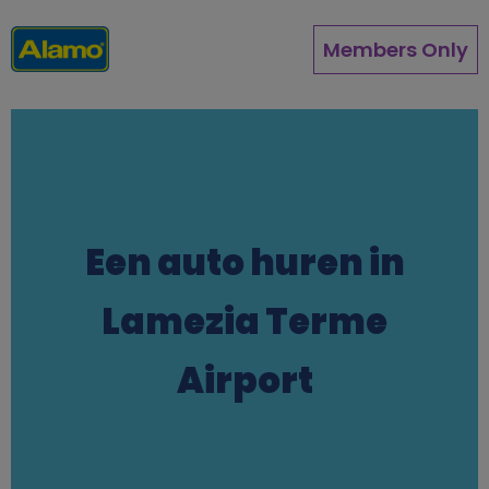
Overslaan
en
Members Only
naar
de
inhoud
gaan
Een auto huren in
Lamezia Terme
Airport