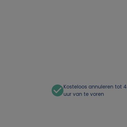
o
o
n
l
i
j
k
Kosteloos annuleren tot 
uur van te voren
e
g
e