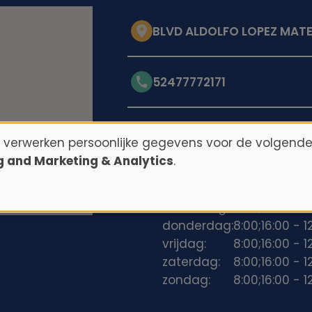
BLVD ALDOLFO LOPEZ MATE
52477772171
Openingstijden
n verwerken persoonlijke gegevens voor de volgende
ng and Marketing & Analytics
.
maandag:
8:00;16:00 - 1
dinsdag:
8:00;16:00 - 1
woensdag:
8:00;16:00 - 1
donderdag:
8:00;16:00 - 1
vrijdag:
8:00;16:00 - 1
zaterdag:
8:00;16:00 - 1
zondag:
8:00;16:00 - 1