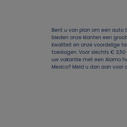
g
e
Bent u van plan om een auto t
v
bieden onze klanten een groot
kwaliteit en onze voordelige ta
e
toeslagen. Voor slechts € 3,50 
uw vakantie met een Alamo huu
n
Mexico? Meld u dan aan voor 
s
e
n
c