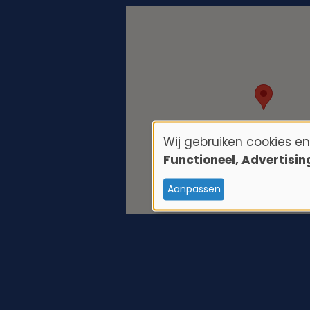
Wij gebruiken cookies e
G
Functioneel, Advertisi
e
Aanpassen
b
r
u