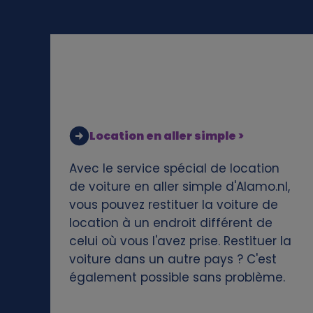
e
g
e
g
e
Location en aller simple >
v
Avec le service spécial de location
de voiture en aller simple d'Alamo.nl,
e
vous pouvez restituer la voiture de
location à un endroit différent de
n
celui où vous l'avez prise. Restituer la
voiture dans un autre pays ? C'est
s
également possible sans problème.
e