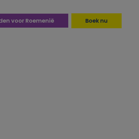
den voor Roemenië
Boek nu