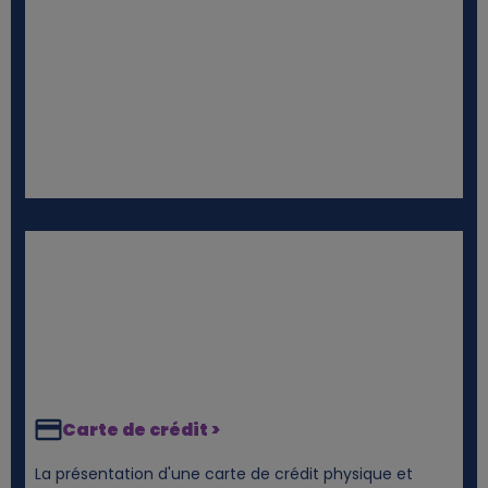
e
n
s
e
n
c
o
o
Carte de crédit >
k
La présentation d'une carte de crédit physique et