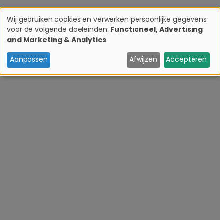
Wij gebruiken cookies en verwerken persoonlijke gegevens
voor de volgende doeleinden:
Functioneel, Advertising
G
and Marketing & Analytics
.
e
Aanpassen
Afwijzen
Accepteren
b
r
u
i
k
v