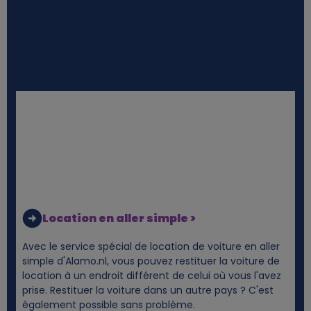
i
j
k
e
g
e
Location en aller simple >
g
Avec le service spécial de location de voiture en aller
e
simple d'Alamo.nl, vous pouvez restituer la voiture de
location à un endroit différent de celui où vous l'avez
v
prise. Restituer la voiture dans un autre pays ? C'est
également possible sans problème.