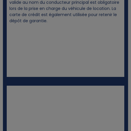
i
valide au nom du conducteur principal est obligatoire
lors de la prise en charge du véhicule de location. La
e
carte de crédit est également utilisée pour retenir le
dépôt de garantie.
s