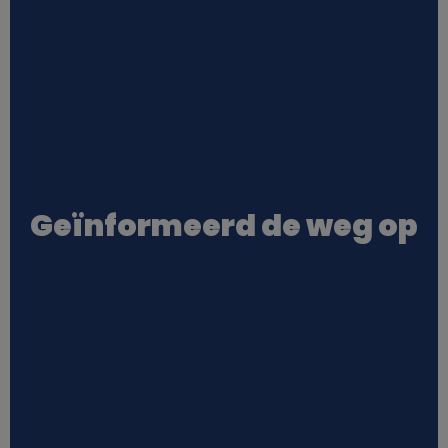
v
e
n
s
Geïnformeerd de weg op
e
n
c
o
o