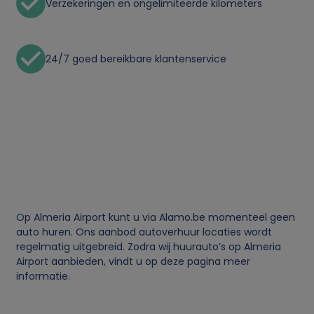
Verzekeringen en ongelimiteerde kilometers
v
a
24/7 goed bereikbare klantenservice
n
p
e
r
s
Op Almeria Airport kunt u via Alamo.be momenteel geen
auto huren. Ons aanbod autoverhuur locaties wordt
o
regelmatig uitgebreid. Zodra wij huurauto’s op Almeria
Airport aanbieden, vindt u op deze pagina meer
informatie.
o