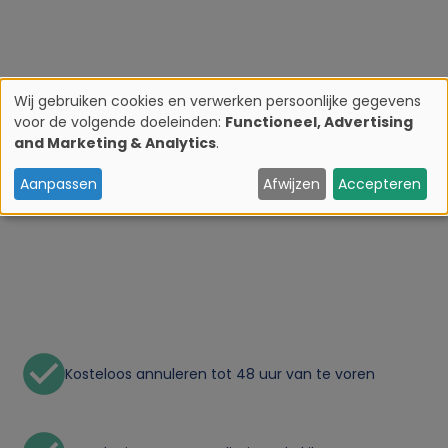
Wij gebruiken cookies en verwerken persoonlijke gegevens
voor de volgende doeleinden:
Functioneel, Advertising
G
and Marketing & Analytics
.
e
Aanpassen
Afwijzen
Accepteren
b
r
u
i
Kosteloos annuleren tot 48 uur van te voren
k