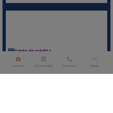
Carte de crédit >
La présentation d'une carte de crédit physique et
Home
Informatie
Contact
Meer
valide au nom du conducteur principal est obligatoire
lors de la prise en charge du véhicule de location. La
carte de crédit est également utilisée pour retenir le
dépôt de garantie.