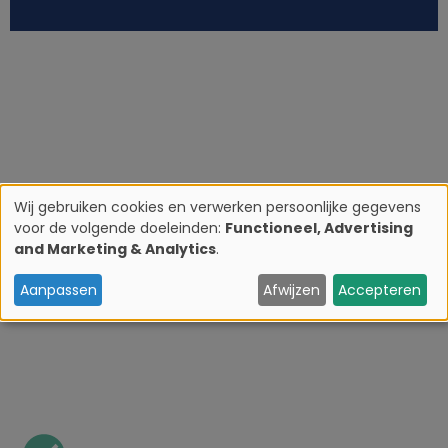
Wij gebruiken cookies en verwerken persoonlijke gegevens
voor de volgende doeleinden:
Functioneel, Advertising
G
and Marketing & Analytics
.
e
Aanpassen
Afwijzen
Accepteren
b
r
u