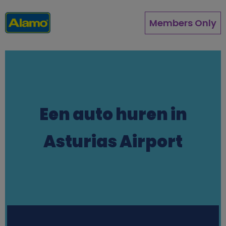
Overslaan
en
Members Only
naar
de
inhoud
gaan
Een auto huren in
Asturias Airport
Station finder