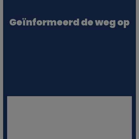
o
Geïnformeerd de weg op
o
k
i
e
s