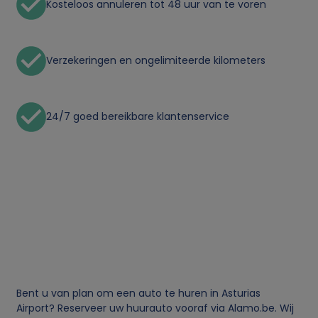
Kosteloos annuleren tot 48 uur van te voren
i
k
Verzekeringen en ongelimiteerde kilometers
v
24/7 goed bereikbare klantenservice
a
n
p
e
r
s
Bent u van plan om een auto te huren in Asturias
Airport? Reserveer uw huurauto vooraf via Alamo.be. Wij