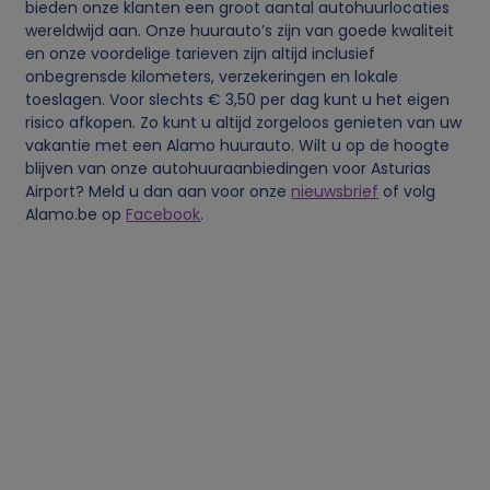
o
bieden onze klanten een groot aantal autohuurlocaties
wereldwijd aan. Onze huurauto’s zijn van goede kwaliteit
en onze voordelige tarieven zijn altijd inclusief
o
onbegrensde kilometers, verzekeringen en lokale
toeslagen. Voor slechts € 3,50 per dag kunt u het eigen
n
risico afkopen. Zo kunt u altijd zorgeloos genieten van uw
vakantie met een Alamo huurauto. Wilt u op de hoogte
l
blijven van onze autohuuraanbiedingen voor Asturias
Airport? Meld u dan aan voor onze
nieuwsbrief
of volg
Alamo.be op
Facebook
.
i
j
k
e
g