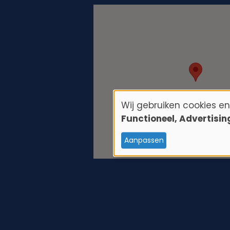
Wij gebruiken cookies e
G
Functioneel, Advertisi
e
Aanpassen
b
r
u