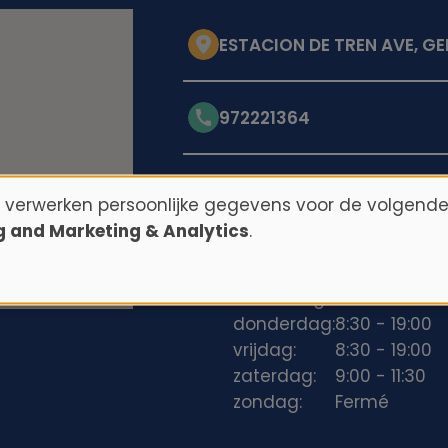
ESTACION DE TREN AVE, GE
972221364
Openingstijden
n verwerken persoonlijke gegevens voor de volgende
ng and Marketing & Analytics
.
maandag:
8:30 - 19:00
dinsdag:
8:30 - 19:00
woensdag:
8:30 - 19:00
donderdag:
8:30 - 19:00
vrijdag:
8:30 - 19:00
zaterdag:
9:00 - 11:30
zondag:
Fermé