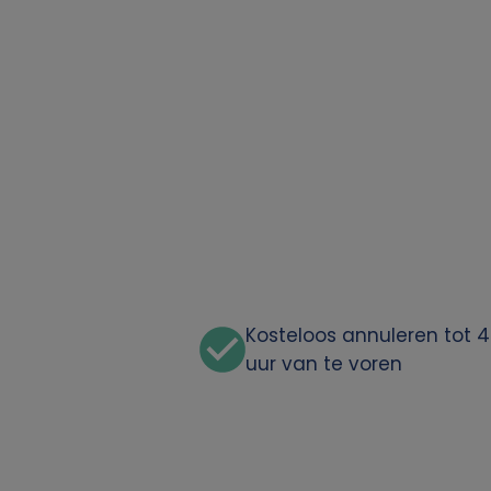
o
o
n
l
i
j
k
Kosteloos annuleren tot 
uur van te voren
e
g
e