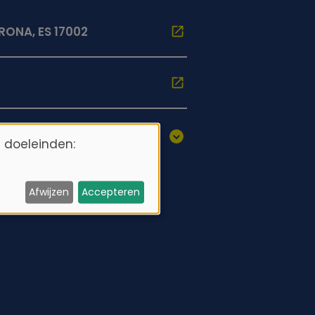
RONA, ES 17002
 doeleinden:
Afwijzen
Accepteren