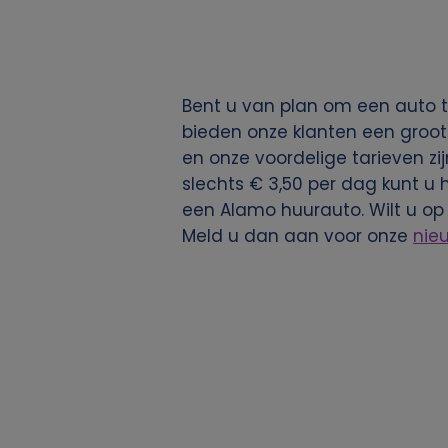
g
e
Bent u van plan om een auto t
v
bieden onze klanten een groot
en onze voordelige tarieven zij
e
slechts € 3,50 per dag kunt u 
een Alamo huurauto. Wilt u op
n
Meld u dan aan voor onze
nie
s
e
n
c