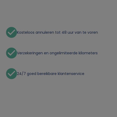
n
p
e
Kosteloos annuleren tot 48 uur van te voren
r
s
Verzekeringen en ongelimiteerde kilometers
o
o
24/7 goed bereikbare klantenservice
n
l
i