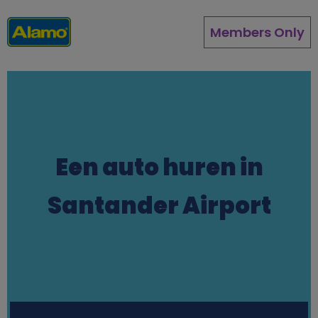
Overslaan
en
Members Only
naar
de
inhoud
gaan
Een auto huren in
Santander Airport