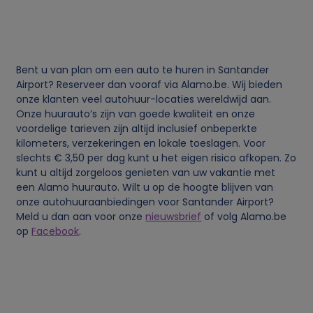
j
k
Bent u van plan om een auto te huren in Santander
e
Airport? Reserveer dan vooraf via Alamo.be. Wij bieden
onze klanten veel autohuur-locaties wereldwijd aan.
Onze huurauto’s zijn van goede kwaliteit en onze
g
voordelige tarieven zijn altijd inclusief onbeperkte
kilometers, verzekeringen en lokale toeslagen. Voor
e
slechts € 3,50 per dag kunt u het eigen risico afkopen. Zo
kunt u altijd zorgeloos genieten van uw vakantie met
g
een Alamo huurauto. Wilt u op de hoogte blijven van
onze autohuuraanbiedingen voor Santander Airport?
Meld u dan aan voor onze
nieuwsbrief
of volg Alamo.be
e
op
Facebook
.
v
e