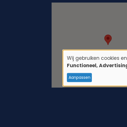
Wij gebruiken cookies e
G
Functioneel, Advertisi
e
Aanpassen
b
r
u