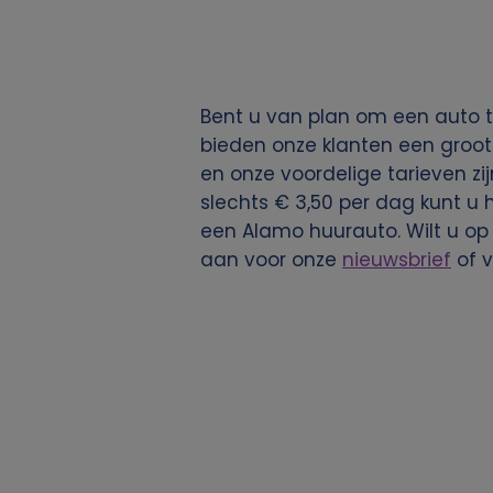
g
e
Bent u van plan om een auto t
v
bieden onze klanten een groot
en onze voordelige tarieven zij
e
slechts € 3,50 per dag kunt u 
een Alamo huurauto. Wilt u op
n
aan voor onze
nieuwsbrief
of 
s
e
n
c