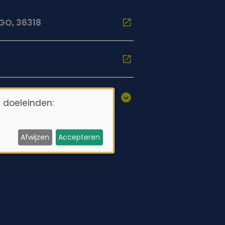
GO, 36318
 doeleinden:
Afwijzen
Accepteren