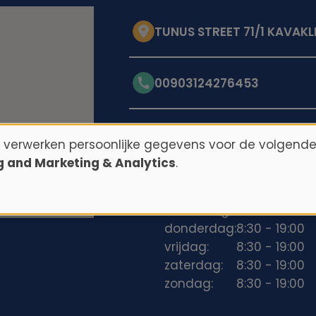
TUNUS STREET 71/1 KAVAKL
00903124276453
Openingstijden
n verwerken persoonlijke gegevens voor de volgende
ng and Marketing & Analytics
.
maandag:
8:30 - 19:00
dinsdag:
8:30 - 19:00
woensdag:
8:30 - 19:00
donderdag:
8:30 - 19:00
vrijdag:
8:30 - 19:00
zaterdag:
8:30 - 19:00
zondag:
8:30 - 19:00