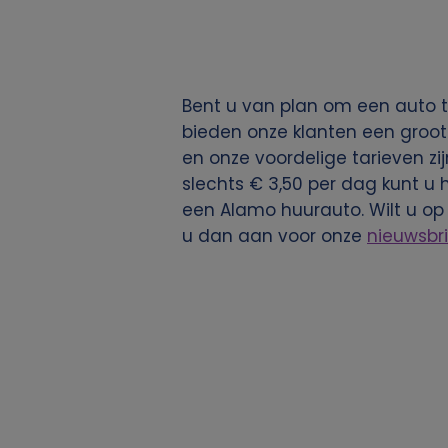
g
e
Bent u van plan om een auto t
v
bieden onze klanten een groot
en onze voordelige tarieven zij
e
slechts € 3,50 per dag kunt u 
een Alamo huurauto. Wilt u o
n
u dan aan voor onze
nieuwsbri
s
e
n
c