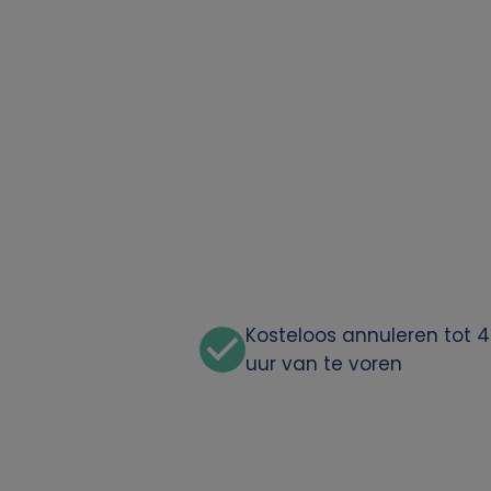
o
o
n
l
i
j
k
Kosteloos annuleren tot 
uur van te voren
e
g
e