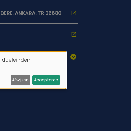
IDERE, ANKARA, TR 06680
 doeleinden:
Afwijzen
Accepteren