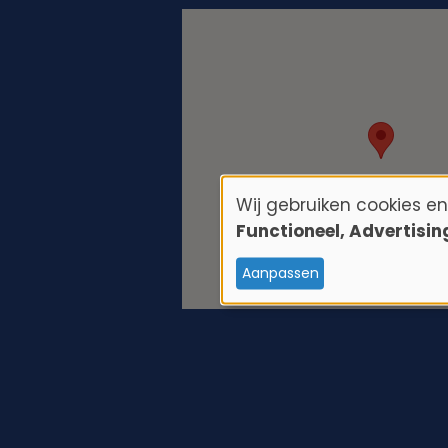
Wij gebruiken cookies e
G
Functioneel, Advertisi
e
Aanpassen
b
r
u