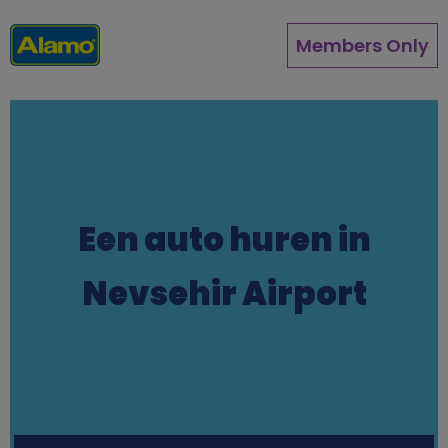
Overslaan
en
Members Only
naar
de
inhoud
gaan
Een auto huren in
Nevsehir Airport