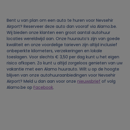
v
Bent u van plan om een auto te huren voor Nevsehir
e
Airport? Reserveer deze auto dan vooraf via Alamo.be.
Wij bieden onze klanten een groot aantal autohuur
n
locaties wereldwijd aan. Onze huurauto’s zijn van goede
kwaliteit en onze voordelige tarieven zijn altijd inclusief
s
onbeperkte kilometers, verzekeringen en lokale
toeslagen. Voor slechts € 3,50 per dag kunt u het eigen
risico afkopen. Zo kunt u altijd zorgeloos genieten van uw
e
vakantie met een Alamo huurauto. Wilt u op de hoogte
blijven van onze autohuuraanbiedingen voor Nevsehir
n
Airport? Meld u dan aan voor onze
nieuwsbrief
of volg
Alamo.be op
Facebook
.
c
o
o