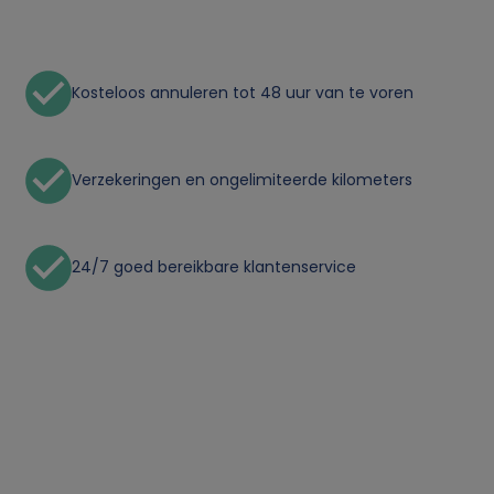
n
l
Kosteloos annuleren tot 48 uur van te voren
i
j
Verzekeringen en ongelimiteerde kilometers
k
e
24/7 goed bereikbare klantenservice
g
e
g
e