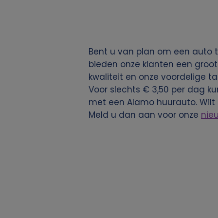
g
e
Bent u van plan om een auto t
v
bieden onze klanten een groot
kwaliteit en onze voordelige ta
e
Voor slechts € 3,50 per dag ku
met een Alamo huurauto. Wilt 
n
Meld u dan aan voor onze
nie
s
e
n
c