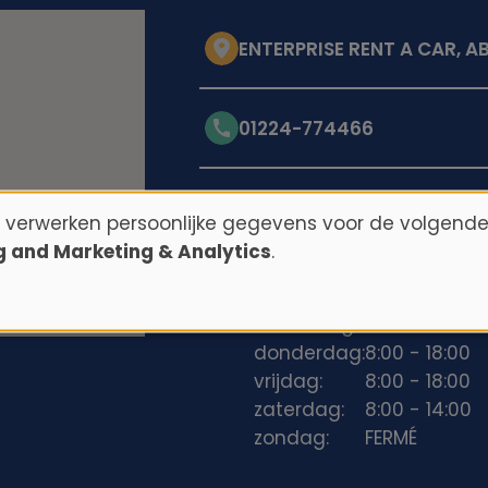
ENTERPRISE RENT A CAR, A
01224-774466
Openingstijden
n verwerken persoonlijke gegevens voor de volgende
ng and Marketing & Analytics
.
maandag:
8:00 - 18:00
dinsdag:
8:00 - 18:00
woensdag:
8:00 - 18:00
donderdag:
8:00 - 18:00
vrijdag:
8:00 - 18:00
zaterdag:
8:00 - 14:00
zondag:
FERMÉ