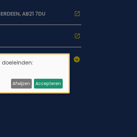
BERDEEN, AB21 7DU
 doeleinden:
Afwijzen
Accepteren