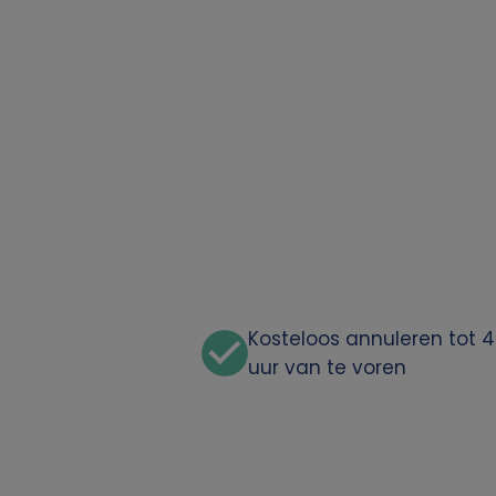
o
o
n
l
i
j
k
Kosteloos annuleren tot 
uur van te voren
e
g
e