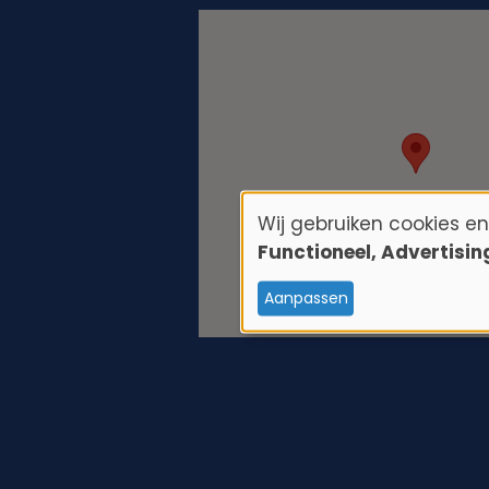
Wij gebruiken cookies e
G
Functioneel, Advertisi
e
Aanpassen
b
r
u