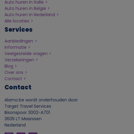
v
Auto huren in Italië
Auto huren in België
Auto huren in Nederland
a
Alle locaties
Services
n
Aanbiedingen
p
Informatie
Veelgestelde vragen
e
Verzekeringen
Blog
Over ons
r
Contact
Contact
s
Alamo.be wordt onderhouden door
o
Target Travel Services
Bisonspoor 3002-A701
o
3605 LT Maarssen
Nederland