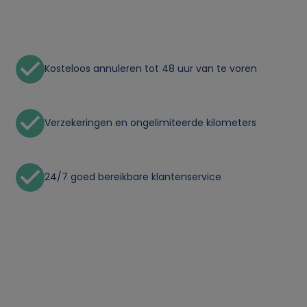
n
l
Kosteloos annuleren tot 48 uur van te voren
i
j
Verzekeringen en ongelimiteerde kilometers
k
e
24/7 goed bereikbare klantenservice
g
e
g