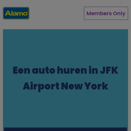
Overslaan
en
Members Only
naar
de
inhoud
gaan
Een auto huren in JFK
Airport New York