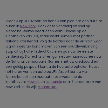
e
v
Vliegt u op JFK Airport en bent u van plan om een auto te
e
huren in
New York
? Boek deze voordelig en snel op
Alamo.be. Alamo heeft geen verhuurbalie op de
n
luchthaven van JFK, maar werkt samen met partner
National Car Rental. Volg de borden naar de AirTrain waar
s
u gratis gebruik kunt maken van een shuttleverbinding.
Stap uit bij halte Federal Circle en ga naar de eerste
verdieping. Sla rechts af en ga met uw huurvoucher naar
e
de National verhuurbalie. Samen met uw creditcard en
een geldig paspoort kunt u de huurauto ophalen. Naast
n
het huren van een auto op JFK Airport kunt u via
Alamo.be ook een huurauto reserveren op de
c
luchthavens
Newark
en
Laguardia
en in het centrum van
New York in de wijk
Manhattan
.
o
o