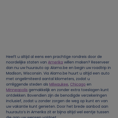
k
e
g
e
g
Heeft u altijd al eens een prachtige rondreis door de
e
noordelijke staten van
Amerika
willen maken? Reserveer
dan nu uw huurauto op Alamo.be en begin uw roadtrip in
Madison, Wisconsin. Via Alamo.be huurt u altijd een auto
v
met ongelimiteerd aantal kilometers, zodat u
omliggende steden als
Milwaukee
,
Chicago
en
e
Minneapolis
gemakkelijk en zonder extra toeslagen kunt
ontdekken. Bovendien zijn de benodigde verzekeringen
n
inclusief, zodat u zonder zorgen de weg op kunt en van
uw vakantie kunt genieten. Door het brede aanbod aan
huurauto’s in Amerika zit er bijna altijd wel eentje tussen
s
die aan uw wensen voldoet.