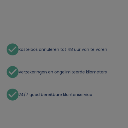
e
r
s
o
Kosteloos annuleren tot 48 uur van te voren
o
n
Verzekeringen en ongelimiteerde kilometers
l
24/7 goed bereikbare klantenservice
i
j