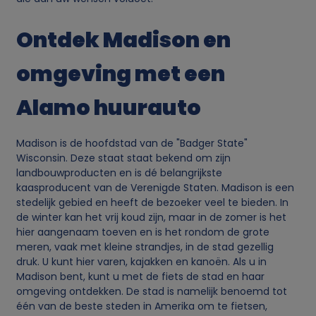
e
Ontdek Madison en
n
omgeving met een
c
Alamo huurauto
o
Madison is de hoofdstad van de "Badger State"
o
Wisconsin. Deze staat staat bekend om zijn
landbouwproducten en is dé belangrijkste
kaasproducent van de Verenigde Staten. Madison is een
k
stedelijk gebied en heeft de bezoeker veel te bieden. In
de winter kan het vrij koud zijn, maar in de zomer is het
i
hier aangenaam toeven en is het rondom de grote
meren, vaak met kleine strandjes, in de stad gezellig
e
druk. U kunt hier varen, kajakken en kanoën. Als u in
Madison bent, kunt u met de fiets de stad en haar
s
omgeving ontdekken. De stad is namelijk benoemd tot
één van de beste steden in Amerika om te fietsen,