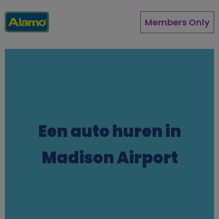
Overslaan
en
Members Only
naar
de
inhoud
gaan
Een auto huren in
Madison Airport