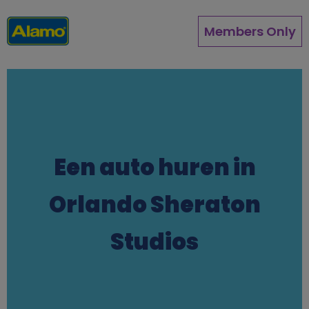
Overslaan
en
Members Only
naar
de
inhoud
gaan
Een auto huren in
Orlando Sheraton
Studios