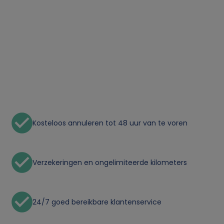
o
n
l
i
j
Kosteloos annuleren tot 48 uur van te voren
k
e
Verzekeringen en ongelimiteerde kilometers
g
24/7 goed bereikbare klantenservice
e