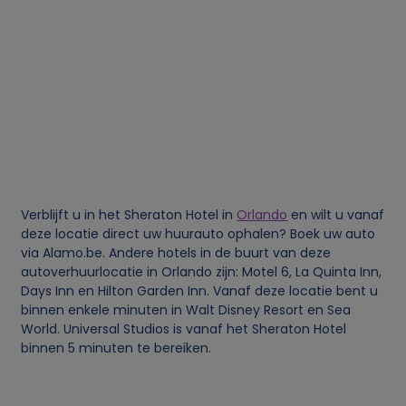
g
e
v
e
n
Verblijft u in het Sheraton Hotel in
Orlando
en wilt u vanaf
s
deze locatie direct uw huurauto ophalen? Boek uw auto
via Alamo.be. Andere hotels in de buurt van deze
e
autoverhuurlocatie in Orlando zijn: Motel 6, La Quinta Inn,
Days Inn en Hilton Garden Inn. Vanaf deze locatie bent u
binnen enkele minuten in Walt Disney Resort en Sea
n
World. Universal Studios is vanaf het Sheraton Hotel
binnen 5 minuten te bereiken.
c