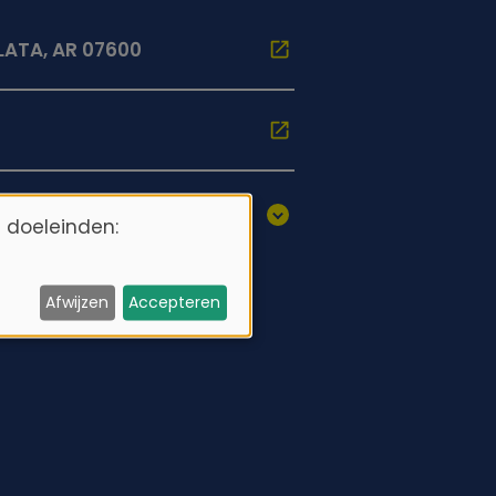
LATA, AR 07600
 doeleinden:
Afwijzen
Accepteren