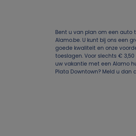
g
e
Bent u van plan om een auto t
v
Alamo.be. U kunt bij ons een g
goede kwaliteit en onze voordel
e
toeslagen. Voor slechts € 3,50 
uw vakantie met een Alamo huu
n
Plata Downtown? Meld u dan 
s
e
n
c