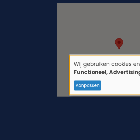
Wij gebruiken cookies e
G
Functioneel, Advertisi
e
Aanpassen
b
r
u