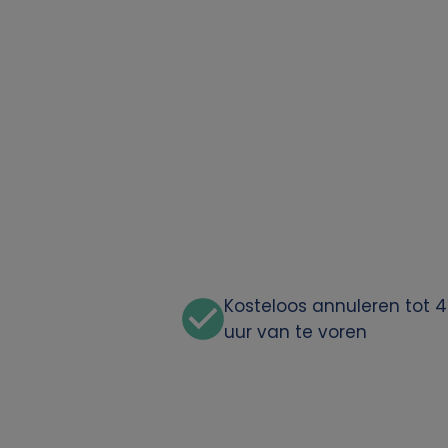
o
o
n
l
i
j
k
Kosteloos annuleren tot 
uur van te voren
e
g
e