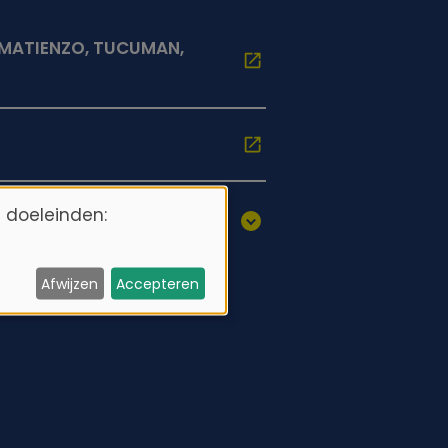
MATIENZO, TUCUMAN,
 doeleinden:
Afwijzen
Accepteren