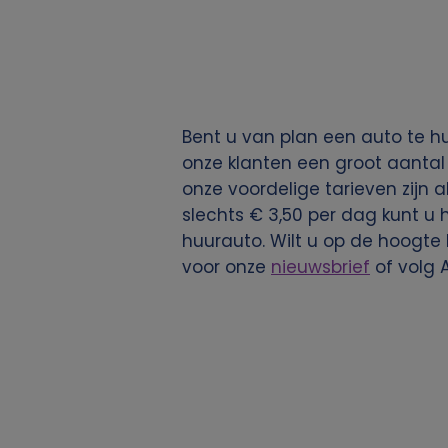
e
g
e
Bent u van plan een auto te h
v
onze klanten een groot aantal 
onze voordelige tarieven zijn a
e
slechts € 3,50 per dag kunt u
n
huurauto. Wilt u op de hoogte
voor onze
nieuwsbrief
of volg 
s
e
n
c