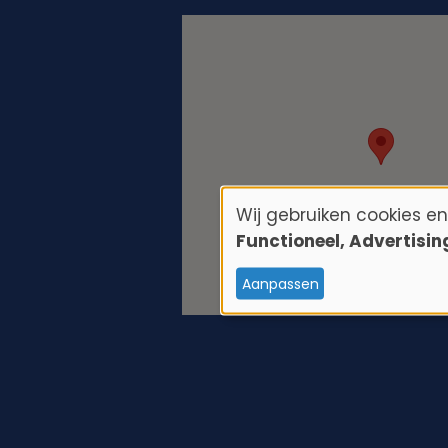
Wij gebruiken cookies e
G
Functioneel, Advertisi
e
Aanpassen
b
r
u