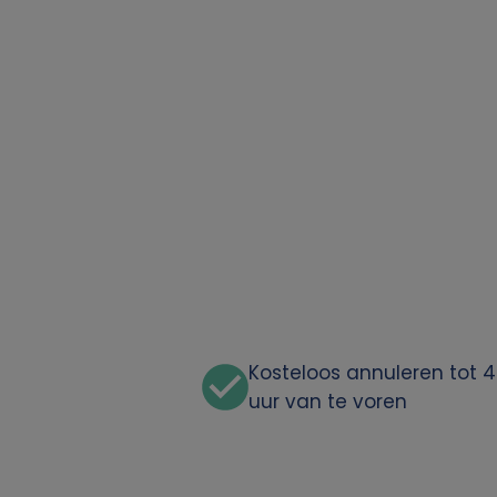
o
o
n
l
i
j
k
Kosteloos annuleren tot 
e
uur van te voren
g