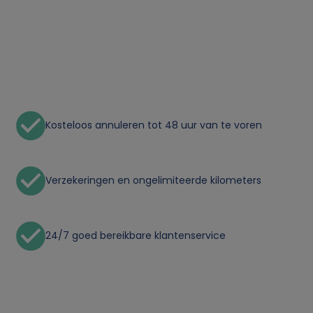
e
r
s
o
Kosteloos annuleren tot 48 uur van te voren
o
Verzekeringen en ongelimiteerde kilometers
n
l
24/7 goed bereikbare klantenservice
i
j