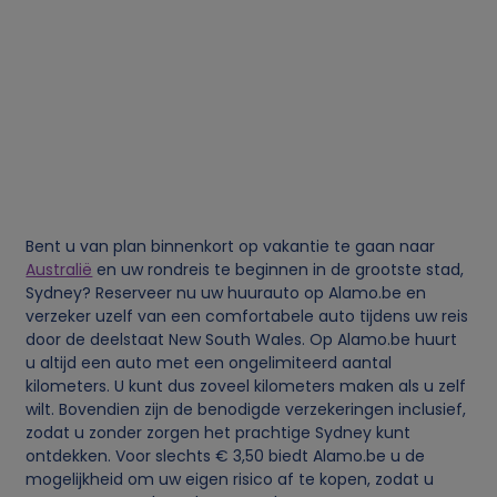
k
e
g
e
g
Bent u van plan binnenkort op vakantie te gaan naar
Australië
en uw rondreis te beginnen in de grootste stad,
e
Sydney? Reserveer nu uw huurauto op Alamo.be en
verzeker uzelf van een comfortabele auto tijdens uw reis
v
door de deelstaat New South Wales. Op Alamo.be huurt
u altijd een auto met een ongelimiteerd aantal
e
kilometers. U kunt dus zoveel kilometers maken als u zelf
wilt. Bovendien zijn de benodigde verzekeringen inclusief,
n
zodat u zonder zorgen het prachtige Sydney kunt
ontdekken. Voor slechts € 3,50 biedt Alamo.be u de
mogelijkheid om uw eigen risico af te kopen, zodat u
s