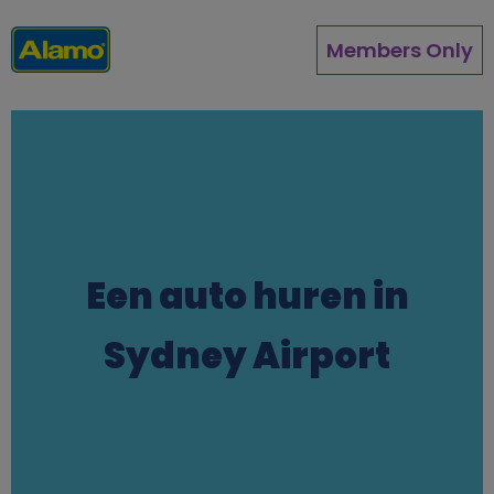
Overslaan
en
Members Only
naar
de
inhoud
gaan
Een auto huren in
Sydney Airport