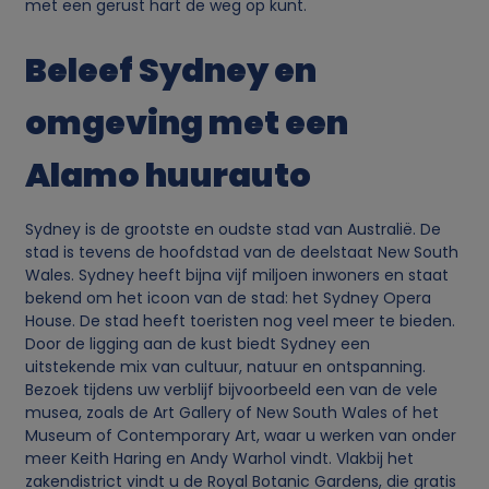
met een gerust hart de weg op kunt.
e
Beleef Sydney en
n
omgeving met een
c
Alamo huurauto
o
Sydney is de grootste en oudste stad van Australië. De
o
stad is tevens de hoofdstad van de deelstaat New South
Wales. Sydney heeft bijna vijf miljoen inwoners en staat
bekend om het icoon van de stad: het Sydney Opera
k
House. De stad heeft toeristen nog veel meer te bieden.
Door de ligging aan de kust biedt Sydney een
i
uitstekende mix van cultuur, natuur en ontspanning.
Bezoek tijdens uw verblijf bijvoorbeeld een van de vele
e
musea, zoals de Art Gallery of New South Wales of het
Museum of Contemporary Art, waar u werken van onder
meer Keith Haring en Andy Warhol vindt. Vlakbij het
s
zakendistrict vindt u de Royal Botanic Gardens, die gratis