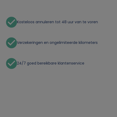
n
l
Kosteloos annuleren tot 48 uur van te voren
i
j
Verzekeringen en ongelimiteerde kilometers
k
e
24/7 goed bereikbare klantenservice
g
e
g
e