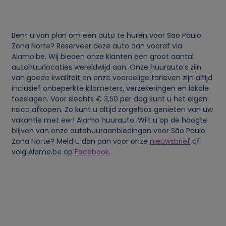
v
Bent u van plan om een auto te huren voor São Paulo
e
Zona Norte? Reserveer deze auto dan vooraf via
Alamo.be. Wij bieden onze klanten een groot aantal
n
autohuurlocaties wereldwijd aan. Onze huurauto’s zijn
van goede kwaliteit en onze voordelige tarieven zijn altijd
s
inclusief onbeperkte kilometers, verzekeringen en lokale
toeslagen. Voor slechts € 3,50 per dag kunt u het eigen
risico afkopen. Zo kunt u altijd zorgeloos genieten van uw
e
vakantie met een Alamo huurauto. Wilt u op de hoogte
blijven van onze autohuuraanbiedingen voor São Paulo
n
Zona Norte? Meld u dan aan voor onze
nieuwsbrief
of
volg Alamo.be op
Facebook
.
c
o
o