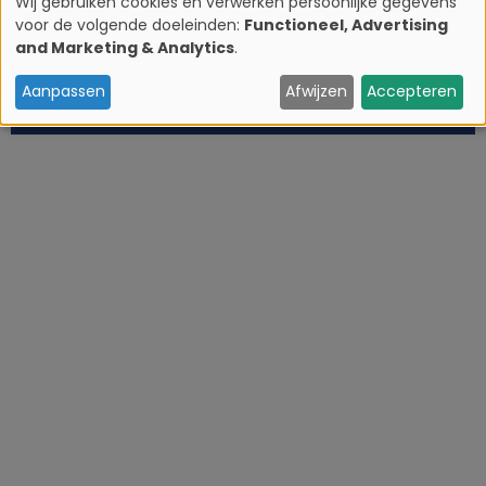
Wij gebruiken cookies en verwerken persoonlijke gegevens
voor de volgende doeleinden:
Functioneel, Advertising
G
and Marketing & Analytics
.
e
Aanpassen
Afwijzen
Accepteren
b
r
u
i
k
v
a