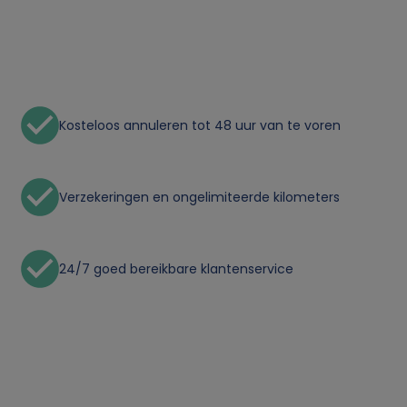
n
p
e
Kosteloos annuleren tot 48 uur van te voren
r
s
Verzekeringen en ongelimiteerde kilometers
o
24/7 goed bereikbare klantenservice
o
n
l