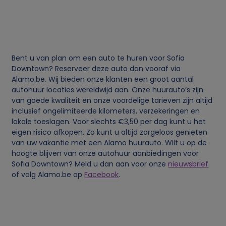
i
j
k
Bent u van plan om een auto te huren voor Sofia
Downtown? Reserveer deze auto dan vooraf via
e
Alamo.be. Wij bieden onze klanten een groot aantal
autohuur locaties wereldwijd aan. Onze huurauto’s zijn
g
van goede kwaliteit en onze voordelige tarieven zijn altijd
inclusief ongelimiteerde kilometers, verzekeringen en
e
lokale toeslagen. Voor slechts €3,50 per dag kunt u het
eigen risico afkopen. Zo kunt u altijd zorgeloos genieten
g
van uw vakantie met een Alamo huurauto. Wilt u op de
hoogte blijven van onze autohuur aanbiedingen voor
Sofia Downtown? Meld u dan aan voor onze
nieuwsbrief
e
of volg Alamo.be op
Facebook
.
v
e