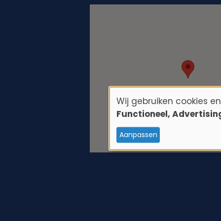
Wij gebruiken cookies e
G
Functioneel, Advertisi
e
Aanpassen
b
r
u