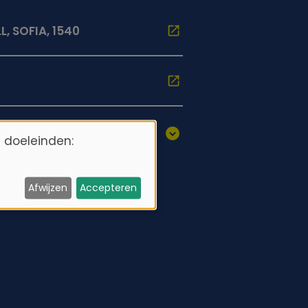
L, SOFIA, 1540
 doeleinden:
Afwijzen
Accepteren