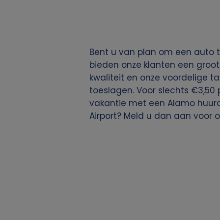
g
e
Bent u van plan om een auto te
v
bieden onze klanten een groot
kwaliteit en onze voordelige ta
e
toeslagen. Voor slechts €3,50 
vakantie met een Alamo huurau
n
Airport? Meld u dan aan voor 
s
e
n
c