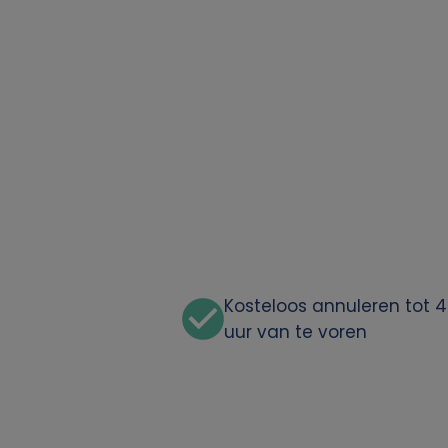
o
o
n
l
i
j
k
Kosteloos annuleren tot 
uur van te voren
e
g
e