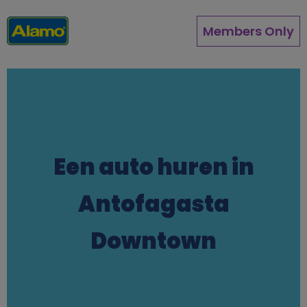
Overslaan
en
Members Only
naar
de
inhoud
gaan
Een auto huren in
Antofagasta
Downtown