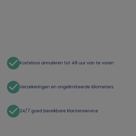
o
n
l
i
Kosteloos annuleren tot 48 uur van te voren
j
k
Verzekeringen en ongelimiteerde kilometers
e
24/7 goed bereikbare klantenservice
g
e