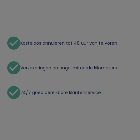
n
p
e
Kosteloos annuleren tot 48 uur van te voren
r
s
Verzekeringen en ongelimiteerde kilometers
o
24/7 goed bereikbare klantenservice
o
n
l