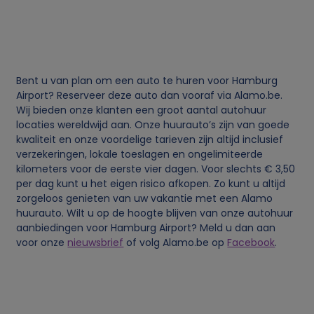
i
j
k
Bent u van plan om een auto te huren voor Hamburg
Airport? Reserveer deze auto dan vooraf via Alamo.be.
e
Wij bieden onze klanten een groot aantal autohuur
locaties wereldwijd aan. Onze huurauto’s zijn van goede
g
kwaliteit en onze voordelige tarieven zijn altijd inclusief
verzekeringen, lokale toeslagen en ongelimiteerde
e
kilometers voor de eerste vier dagen. Voor slechts € 3,50
per dag kunt u het eigen risico afkopen. Zo kunt u altijd
g
zorgeloos genieten van uw vakantie met een Alamo
huurauto. Wilt u op de hoogte blijven van onze autohuur
aanbiedingen voor Hamburg Airport? Meld u dan aan
e
voor onze
nieuwsbrief
of volg Alamo.be op
Facebook
.
v
e