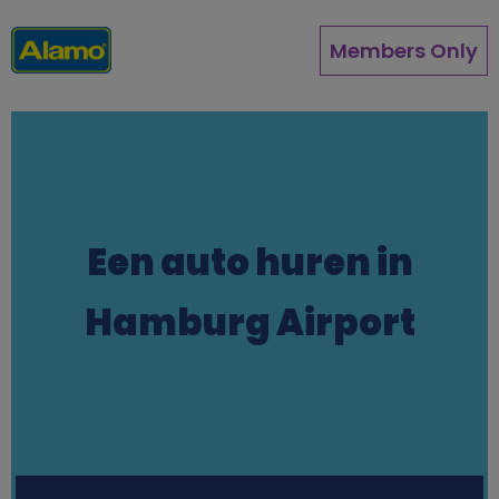
Overslaan
en
Members Only
naar
de
inhoud
gaan
Een auto huren in
Hamburg Airport