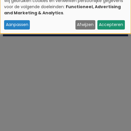
Wij gebruiken cookies en verwerken persoonlijke gegevens
voor de volgende doeleinden:
Functioneel, Advertising
G
and Marketing & Analytics
.
e
Aanpassen
Afwijzen
Accepteren
b
r
u
i
k
v
a