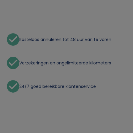
o
n
l
Kosteloos annuleren tot 48 uur van te voren
i
j
Verzekeringen en ongelimiteerde kilometers
k
24/7 goed bereikbare klantenservice
e
g
e