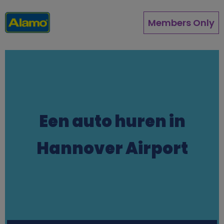
Overslaan
en
Members Only
naar
de
inhoud
gaan
Een auto huren in
Hannover Airport