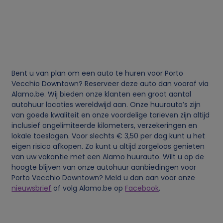
e
v
e
Bent u van plan om een auto te huren voor Porto
n
Vecchio Downtown? Reserveer deze auto dan vooraf via
Alamo.be. Wij bieden onze klanten een groot aantal
s
autohuur locaties wereldwijd aan. Onze huurauto’s zijn
van goede kwaliteit en onze voordelige tarieven zijn altijd
e
inclusief ongelimiteerde kilometers, verzekeringen en
lokale toeslagen. Voor slechts € 3,50 per dag kunt u het
n
eigen risico afkopen. Zo kunt u altijd zorgeloos genieten
van uw vakantie met een Alamo huurauto. Wilt u op de
hoogte blijven van onze autohuur aanbiedingen voor
c
Porto Vecchio Downtown? Meld u dan aan voor onze
nieuwsbrief
of volg Alamo.be op
Facebook
.
o