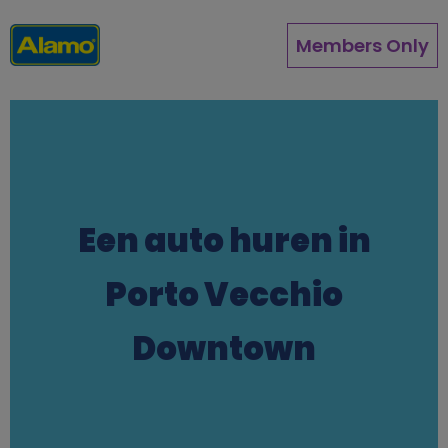
Overslaan
en
Members Only
naar
de
inhoud
gaan
Een auto huren in
Porto Vecchio
Downtown