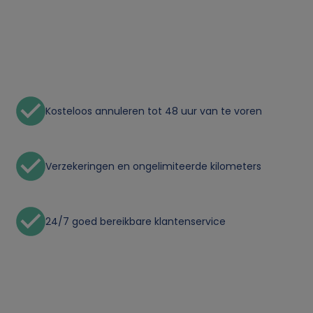
n
l
i
Kosteloos annuleren tot 48 uur van te voren
j
k
Verzekeringen en ongelimiteerde kilometers
e
g
24/7 goed bereikbare klantenservice
e
g