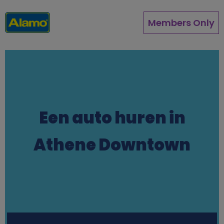
Overslaan
en
Members Only
naar
de
inhoud
gaan
Een auto huren in
Athene Downtown