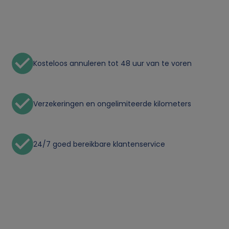
n
p
e
Kosteloos annuleren tot 48 uur van te voren
r
s
Verzekeringen en ongelimiteerde kilometers
o
o
24/7 goed bereikbare klantenservice
n
l
i