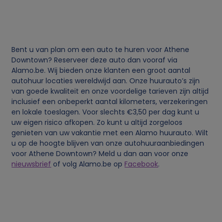
j
k
Bent u van plan om een auto te huren voor Athene
e
Downtown? Reserveer deze auto dan vooraf via
Alamo.be. Wij bieden onze klanten een groot aantal
autohuur locaties wereldwijd aan. Onze huurauto’s zijn
g
van goede kwaliteit en onze voordelige tarieven zijn altijd
inclusief een onbeperkt aantal kilometers, verzekeringen
e
en lokale toeslagen. Voor slechts €3,50 per dag kunt u
uw eigen risico afkopen. Zo kunt u altijd zorgeloos
g
genieten van uw vakantie met een Alamo huurauto. Wilt
u op de hoogte blijven van onze autohuuraanbiedingen
voor Athene Downtown? Meld u dan aan voor onze
e
nieuwsbrief
of volg Alamo.be op
Facebook
.
v
e