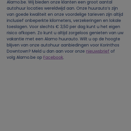
o
Alamo.be. Wij bieden onze klanten een groot aantal
autohuur locaties wereldwijd aan. Onze huurauto’s zijn
van goede kwaliteit en onze voordelige tarieven zijn altijd
o
inclusief onbeperkte kilometers, verzekeringen en lokale
toeslagen. Voor slechts € 3,50 per dag kunt u het eigen
n
risico afkopen. Zo kunt u altijd zorgeloos genieten van uw
vakantie met een Alamo huurauto. Wilt u op de hoogte
l
blijven van onze autohuur aanbiedingen voor Korinthos
Downtown? Meld u dan aan voor onze
nieuwsbrief
of
volg Alamo.be op
Facebook
.
i
j
k
e
g