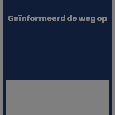
o
Geïnformeerd de weg op
o
k
i
e
s