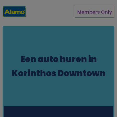
Overslaan
en
Members Only
naar
de
inhoud
gaan
Een auto huren in
Korinthos Downtown
Station finder