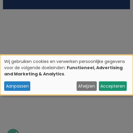
Wij gebruiken cookies en verwerken persoonlijke gegevens
voor de volgende doeleinden:
Functioneel, Advertising
G
and Marketing & Analytics
.
e
Aanpassen
Afwijzen
Accepteren
b
r
u