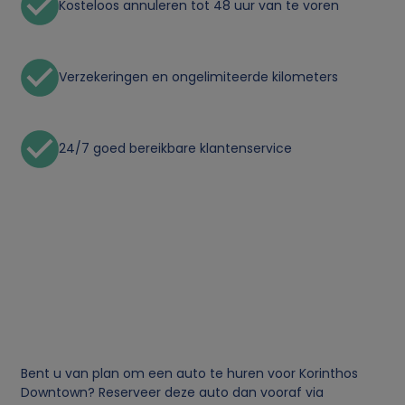
Kosteloos annuleren tot 48 uur van te voren
i
k
Verzekeringen en ongelimiteerde kilometers
v
24/7 goed bereikbare klantenservice
a
n
p
e
r
s
Bent u van plan om een auto te huren voor Korinthos
Downtown? Reserveer deze auto dan vooraf via