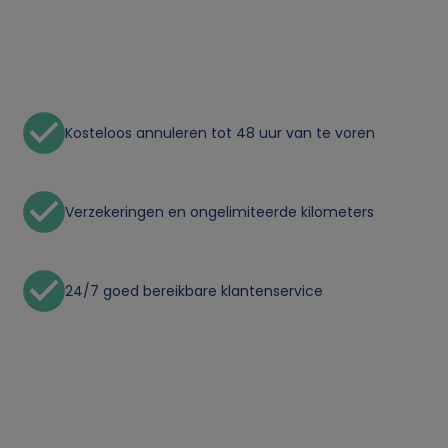
o
n
l
Kosteloos annuleren tot 48 uur van te voren
i
j
Verzekeringen en ongelimiteerde kilometers
k
24/7 goed bereikbare klantenservice
e
g
e