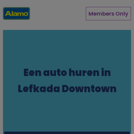
Overslaan
en
Members Only
naar
de
inhoud
gaan
Een auto huren in
Lefkada Downtown