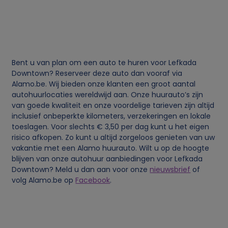
g
e
v
Bent u van plan om een auto te huren voor Lefkada
e
Downtown? Reserveer deze auto dan vooraf via
Alamo.be. Wij bieden onze klanten een groot aantal
n
autohuurlocaties wereldwijd aan. Onze huurauto’s zijn
van goede kwaliteit en onze voordelige tarieven zijn altijd
inclusief onbeperkte kilometers, verzekeringen en lokale
s
toeslagen. Voor slechts € 3,50 per dag kunt u het eigen
risico afkopen. Zo kunt u altijd zorgeloos genieten van uw
e
vakantie met een Alamo huurauto. Wilt u op de hoogte
blijven van onze autohuur aanbiedingen voor Lefkada
n
Downtown? Meld u dan aan voor onze
nieuwsbrief
of
volg Alamo.be op
Facebook
.
c
o