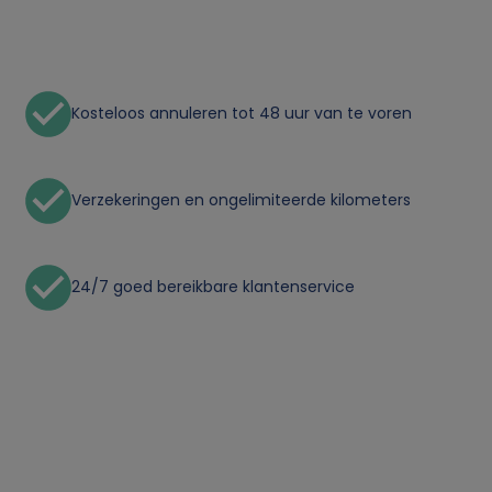
p
e
Kosteloos annuleren tot 48 uur van te voren
r
s
Verzekeringen en ongelimiteerde kilometers
o
o
24/7 goed bereikbare klantenservice
n
l
i