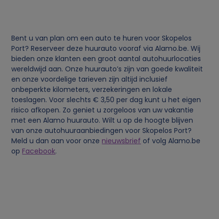
j
k
Bent u van plan om een auto te huren voor Skopelos
e
Port? Reserveer deze huurauto vooraf via Alamo.be. Wij
bieden onze klanten een groot aantal autohuurlocaties
g
wereldwijd aan. Onze huurauto’s zijn van goede kwaliteit
en onze voordelige tarieven zijn altijd inclusief
onbeperkte kilometers, verzekeringen en lokale
e
toeslagen. Voor slechts € 3,50 per dag kunt u het eigen
risico afkopen. Zo geniet u zorgeloos van uw vakantie
g
met een Alamo huurauto. Wilt u op de hoogte blijven
van onze autohuuraanbiedingen voor Skopelos Port?
e
Meld u dan aan voor onze
nieuwsbrief
of volg Alamo.be
op
Facebook
.
v
e
n