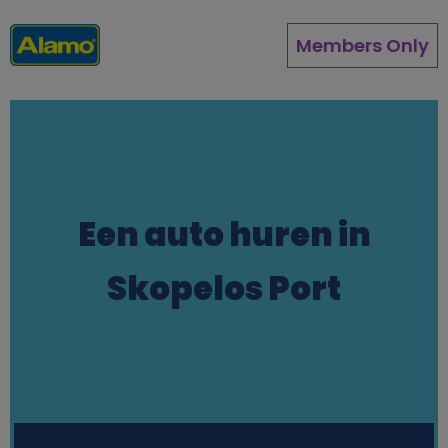
Overslaan
en
Members Only
naar
de
inhoud
gaan
Een auto huren in
Skopelos Port