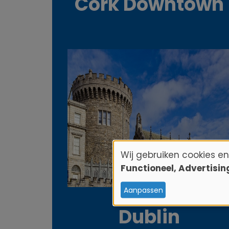
Cork Downtown
Wij gebruiken cookies e
G
Functioneel, Advertisi
e
Aanpassen
Dublin
b