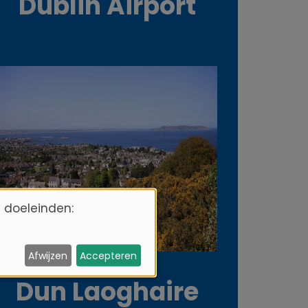
Dublin Airport
 doeleinden:
Afwijzen
Accepteren
Dun Laoghaire