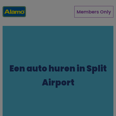
Overslaan
en
Members Only
naar
de
inhoud
gaan
Een auto huren in Split
Airport