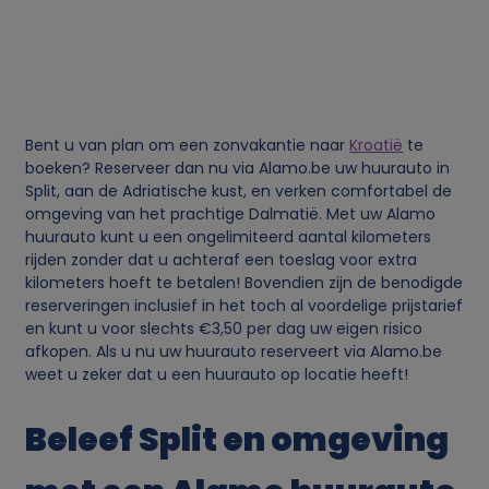
g
e
g
Bent u van plan om een zonvakantie naar
Kroatië
te
e
boeken? Reserveer dan nu via Alamo.be uw huurauto in
Split, aan de Adriatische kust, en verken comfortabel de
v
omgeving van het prachtige Dalmatië. Met uw Alamo
huurauto kunt u een ongelimiteerd aantal kilometers
e
rijden zonder dat u achteraf een toeslag voor extra
kilometers hoeft te betalen! Bovendien zijn de benodigde
reserveringen inclusief in het toch al voordelige prijstarief
n
en kunt u voor slechts €3,50 per dag uw eigen risico
afkopen. Als u nu uw huurauto reserveert via Alamo.be
s
weet u zeker dat u een huurauto op locatie heeft!
e
Beleef Split en omgeving
n