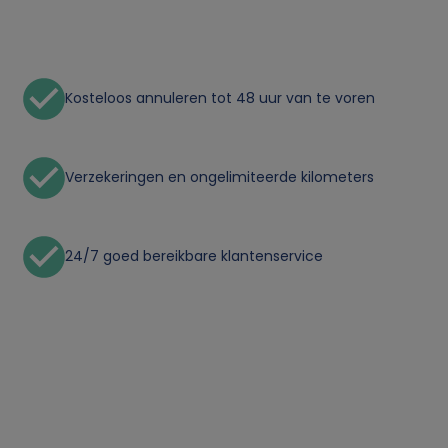
s
o
Kosteloos annuleren tot 48 uur van te voren
o
n
Verzekeringen en ongelimiteerde kilometers
l
i
24/7 goed bereikbare klantenservice
j
k
e