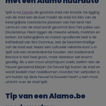
met een Alamo huurauto
c
Split is na
Zagreb
de grootste stad van Kroatië. De ligging
van de stad aan de kust maakt de stad tot één van de
o
belangrijkste toeristische plaatsen van het land. Het
centrum van de stad wordt gevormd door het paleis van
o
Diocletianus. Hierin liggen de meeste winkels, markten en
kerken. De belangrijkste en meest opvallende kerk is de
k
Kathedraal van Sint Domnius, wat de beschermheilige
van de stad was. Naast een culturele vakantie kunt u in
i
Split ook een strandvakantie houden. Het stadsstrand
Bacvice is niet heel groot, maar daardoor wel enorm
gezellig. Als u een mooi uitzichtpunt zoekt, beklim dan de
e
heuvel genaamd Marjan. De heuvel ligt buiten de stad en
wordt bedekt met naaldbomen. Doordat het verboden is
s
om huizen op deze heuvel te bouwen heeft u een mooi
uitzicht over de stad Split.
Tip van een Alamo.be