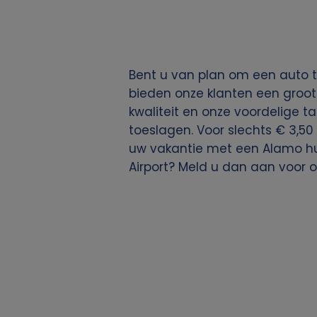
g
e
Bent u van plan om een auto t
v
bieden onze klanten een groot
kwaliteit en onze voordelige ta
e
toeslagen. Voor slechts € 3,50 
uw vakantie met een Alamo hu
n
Airport? Meld u dan aan voor 
s
e
n
c