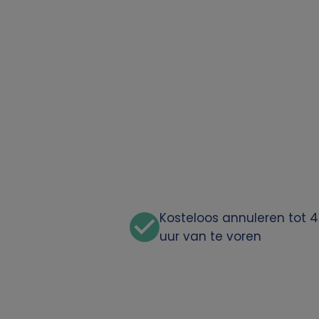
o
o
n
l
i
j
k
Kosteloos annuleren tot 
uur van te voren
e
g
e