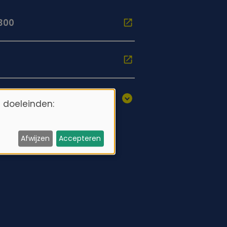
1300
 doeleinden:
Afwijzen
Accepteren