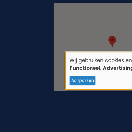
Wij gebruiken cookies e
G
Functioneel, Advertisi
e
Aanpassen
b
r
u